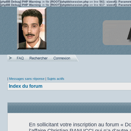
[phpBB Debug] PHP Warning
: in file
[ROOT]/phpbb/session.php
on line
561
:
sizeof(): Parame
[phpBB Debug] PHP Warning
: in file
[ROOT]/phpbb/session.php
on line
617
:
sizeof(): Parame
|
Messages sans réponse
|
Sujets actifs
Index du forum
En sollicitant votre inscription au forum «
l’affaire Christian RANUCCI qui n’a d’autre 