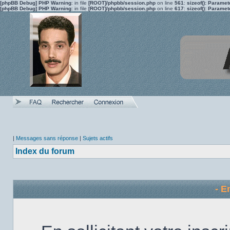
[phpBB Debug] PHP Warning
: in file
[ROOT]/phpbb/session.php
on line
561
:
sizeof(): Parame
[phpBB Debug] PHP Warning
: in file
[ROOT]/phpbb/session.php
on line
617
:
sizeof(): Parame
|
Messages sans réponse
|
Sujets actifs
Index du forum
- E