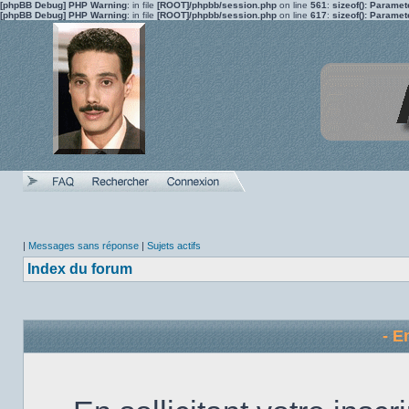
[phpBB Debug] PHP Warning
: in file
[ROOT]/phpbb/session.php
on line
561
:
sizeof(): Parame
[phpBB Debug] PHP Warning
: in file
[ROOT]/phpbb/session.php
on line
617
:
sizeof(): Parame
|
Messages sans réponse
|
Sujets actifs
Index du forum
- E