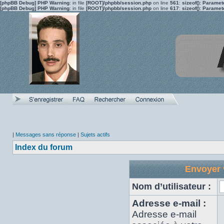
[phpBB Debug] PHP Warning
: in file
[ROOT]/phpbb/session.php
on line
561
:
sizeof(): Parame
[phpBB Debug] PHP Warning
: in file
[ROOT]/phpbb/session.php
on line
617
:
sizeof(): Parame
|
Messages sans réponse
|
Sujets actifs
Index du forum
Envoyer 
Nom d’utilisateur :
Adresse e-mail :
Adresse e-mail