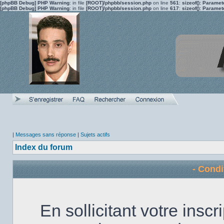
[phpBB Debug] PHP Warning
: in file
[ROOT]/phpbb/session.php
on line
561
:
sizeof(): Parame
[phpBB Debug] PHP Warning
: in file
[ROOT]/phpbb/session.php
on line
617
:
sizeof(): Parame
|
Messages sans réponse
|
Sujets actifs
Index du forum
- Condi
En sollicitant votre insc