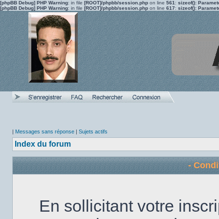
[phpBB Debug] PHP Warning
: in file
[ROOT]/phpbb/session.php
on line
561
:
sizeof(): Parame
[phpBB Debug] PHP Warning
: in file
[ROOT]/phpbb/session.php
on line
617
:
sizeof(): Parame
|
Messages sans réponse
|
Sujets actifs
Index du forum
- Condi
En sollicitant votre insc