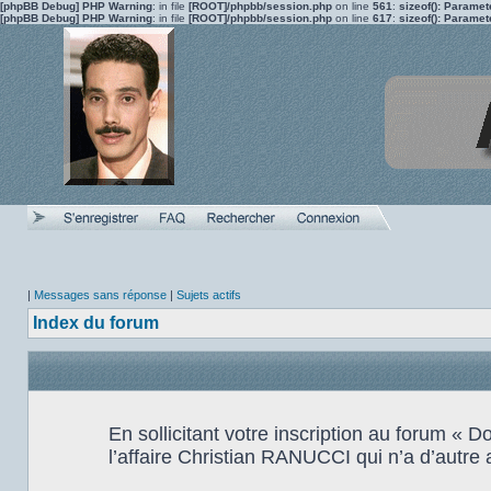
[phpBB Debug] PHP Warning
: in file
[ROOT]/phpbb/session.php
on line
561
:
sizeof(): Parame
[phpBB Debug] PHP Warning
: in file
[ROOT]/phpbb/session.php
on line
617
:
sizeof(): Parame
|
Messages sans réponse
|
Sujets actifs
Index du forum
En sollicitant votre inscription au forum «
l’affaire Christian RANUCCI qui n’a d’autre 