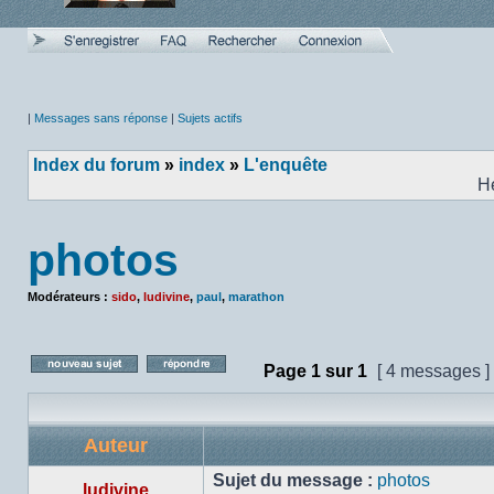
|
Messages sans réponse
|
Sujets actifs
Index du forum
»
index
»
L'enquête
H
photos
Modérateurs :
sido
,
ludivine
,
paul
,
marathon
Page
1
sur
1
[ 4 messages ]
Poster un nouveau sujet
Répondre au sujet
Auteur
Sujet du message :
photos
ludivine