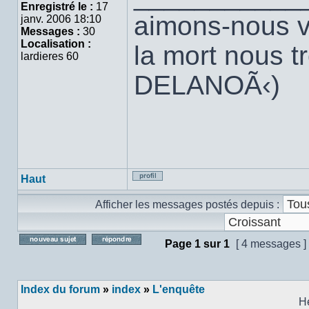
Enregistré le :
17
aimons-nous v
janv. 2006 18:10
Messages :
30
Localisation :
la mort nous t
lardieres 60
DELANOÃ‹)
Haut
Profil
Afficher les messages postés depuis :
Page
1
sur
1
[ 4 messages ]
Poster un nouveau sujet
Répondre au sujet
Index du forum
»
index
»
L'enquête
H