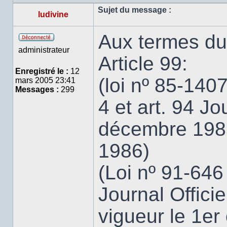
Profil
Sujet du message :
ludivine
Aux termes du
Hors
administrateur
ligne
Article 99:
Enregistré le :
12
(loi nº 85-140
mars 2005 23:41
Messages :
299
4 et art. 94 Jo
décembre 1985 
1986)
(Loi nº 91-646 
Journal Officie
vigueur le 1er