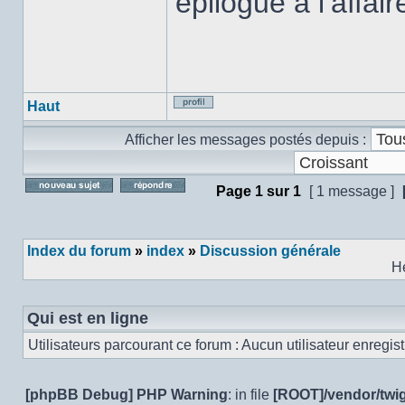
épilogue à l’affa
Haut
Profil
Afficher les messages postés depuis :
Page
1
sur
1
[ 1 message ]
Poster un nouveau sujet
Répondre au sujet
Index du forum
»
index
»
Discussion générale
H
Qui est en ligne
Utilisateurs parcourant ce forum : Aucun utilisateur enregistr
[phpBB Debug] PHP Warning
: in file
[ROOT]/vendor/twig