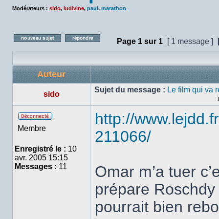
Modérateurs :
sido
,
ludivine
,
paul
,
marathon
Page
1
sur
1
[ 1 message ]
Poster un nouveau sujet
Répondre au sujet
Auteur
Sujet du message :
Le film qui va 
sido
http://www.lejdd.f
Hors
Membre
211066/
ligne
Enregistré le :
10
avr. 2005 15:15
Messages :
11
Omar m’a tuer c’e
prépare Roschdy 
pourrait bien rebo