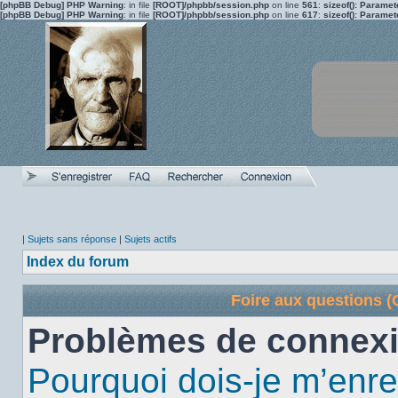
[phpBB Debug] PHP Warning
: in file
[ROOT]/phpbb/session.php
on line
561
:
sizeof(): Parame
[phpBB Debug] PHP Warning
: in file
[ROOT]/phpbb/session.php
on line
617
:
sizeof(): Parame
|
Sujets sans réponse
|
Sujets actifs
Index du forum
Foire aux questions 
Problèmes de connexi
Pourquoi dois-je m’enre