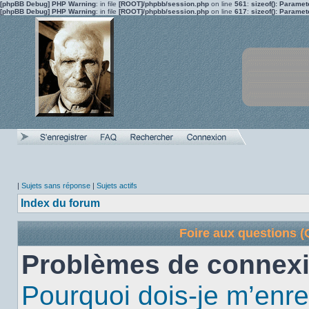
[phpBB Debug] PHP Warning
: in file
[ROOT]/phpbb/session.php
on line
561
:
sizeof(): Parame
[phpBB Debug] PHP Warning
: in file
[ROOT]/phpbb/session.php
on line
617
:
sizeof(): Parame
|
Sujets sans réponse
|
Sujets actifs
Index du forum
Foire aux questions 
Problèmes de connexi
Pourquoi dois-je m’enre