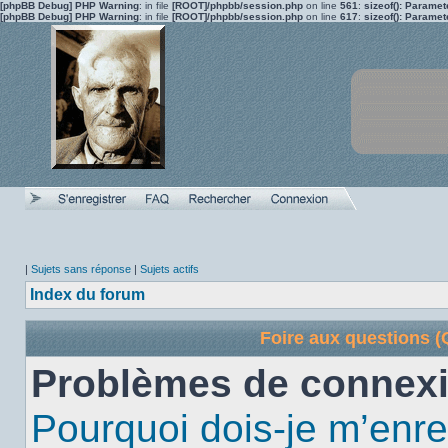
[phpBB Debug] PHP Warning
: in file
[ROOT]/phpbb/session.php
on line
561
:
sizeof(): Parame
[phpBB Debug] PHP Warning
: in file
[ROOT]/phpbb/session.php
on line
617
:
sizeof(): Parame
|
Sujets sans réponse
|
Sujets actifs
Index du forum
Foire aux questions 
Problèmes de connexi
Pourquoi dois-je m’enre