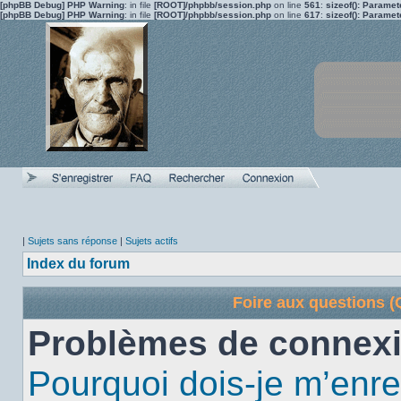
[phpBB Debug] PHP Warning
: in file
[ROOT]/phpbb/session.php
on line
561
:
sizeof(): Parame
[phpBB Debug] PHP Warning
: in file
[ROOT]/phpbb/session.php
on line
617
:
sizeof(): Parame
|
Sujets sans réponse
|
Sujets actifs
Index du forum
Foire aux questions 
Problèmes de connexi
Pourquoi dois-je m’enre