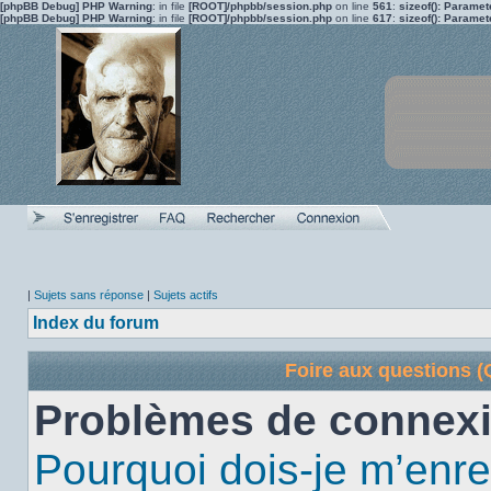
[phpBB Debug] PHP Warning
: in file
[ROOT]/phpbb/session.php
on line
561
:
sizeof(): Parame
[phpBB Debug] PHP Warning
: in file
[ROOT]/phpbb/session.php
on line
617
:
sizeof(): Parame
|
Sujets sans réponse
|
Sujets actifs
Index du forum
Foire aux questions 
Problèmes de connexi
Pourquoi dois-je m’enre