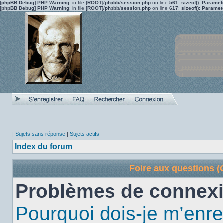
[phpBB Debug] PHP Warning
: in file
[ROOT]/phpbb/session.php
on line
561
:
sizeof(): Parame
[phpBB Debug] PHP Warning
: in file
[ROOT]/phpbb/session.php
on line
617
:
sizeof(): Parame
|
Sujets sans réponse
|
Sujets actifs
Index du forum
Foire aux questions 
Problèmes de connexi
Pourquoi dois-je m’enre