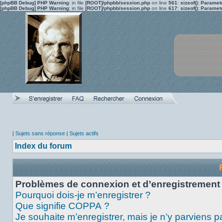
[phpBB Debug] PHP Warning
: in file
[ROOT]/phpbb/session.php
on line
561
:
sizeof(): Parame
[phpBB Debug] PHP Warning
: in file
[ROOT]/phpbb/session.php
on line
617
:
sizeof(): Parame
|
Sujets sans réponse
|
Sujets actifs
Index du forum
Problèmes de connexion et d’enregistrement
Pourquoi dois-je m’enregistrer ?
Que signifie COPPA ?
Je souhaite m’enregistrer, mais je n’y parviens p