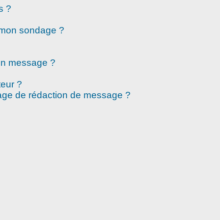
s ?
à mon sondage ?
mon message ?
eur ?
page de rédaction de message ?