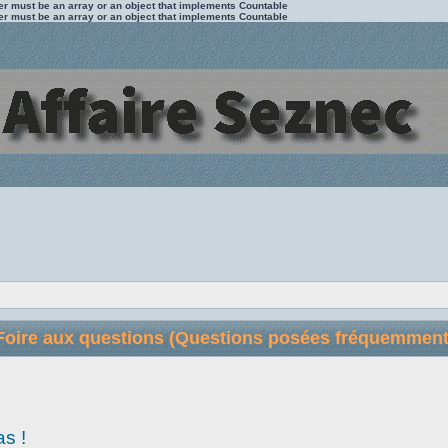
ter must be an array or an object that implements Countable
ter must be an array or an object that implements Countable
Foire aux questions (Questions posées fréquemment
as !