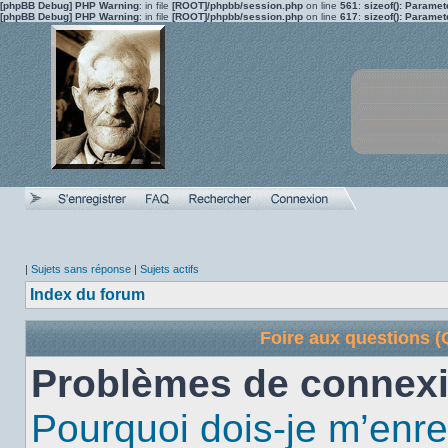
[phpBB Debug] PHP Warning
: in file
[ROOT]/phpbb/session.php
on line
561
:
sizeof(): Parame
[phpBB Debug] PHP Warning
: in file
[ROOT]/phpbb/session.php
on line
617
:
sizeof(): Parame
|
Sujets sans réponse
|
Sujets actifs
Index du forum
Foire aux questions 
Problèmes de connexi
Pourquoi dois-je m’enre