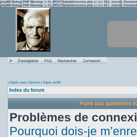
[phpBB Debug] PHP Warning
: in file
[ROOT]/phpbb/session.php
on line
561
:
sizeof(): Parame
[phpBB Debug] PHP Warning
: in file
[ROOT]/phpbb/session.php
on line
617
:
sizeof(): Parame
|
Sujets sans réponse
|
Sujets actifs
Index du forum
Foire aux questions 
Problèmes de connexi
Pourquoi dois-je m’enre