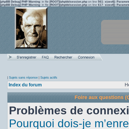
[phpBB Debug] PHP Warning
: in file
[ROOT]/phpbb/session.php
on line
561
:
sizeof(): Parame
[phpBB Debug] PHP Warning
: in file
[ROOT]/phpbb/session.php
on line
617
:
sizeof(): Parame
|
Sujets sans réponse
|
Sujets actifs
Index du forum
H
Foire aux questions 
Problèmes de connexi
Pourquoi dois-je m’enre