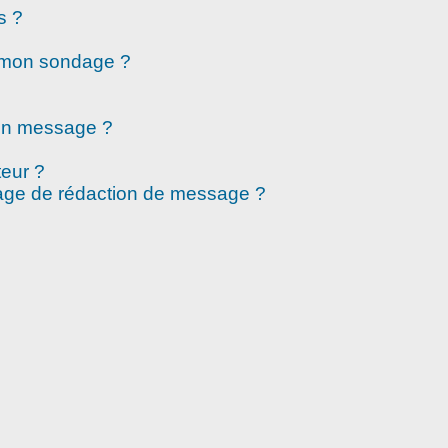
s ?
à mon sondage ?
mon message ?
eur ?
page de rédaction de message ?