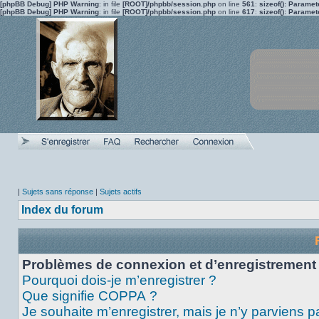
[phpBB Debug] PHP Warning
: in file
[ROOT]/phpbb/session.php
on line
561
:
sizeof(): Parame
[phpBB Debug] PHP Warning
: in file
[ROOT]/phpbb/session.php
on line
617
:
sizeof(): Parame
|
Sujets sans réponse
|
Sujets actifs
Index du forum
Problèmes de connexion et d’enregistrement
Pourquoi dois-je m’enregistrer ?
Que signifie COPPA ?
Je souhaite m’enregistrer, mais je n’y parviens p