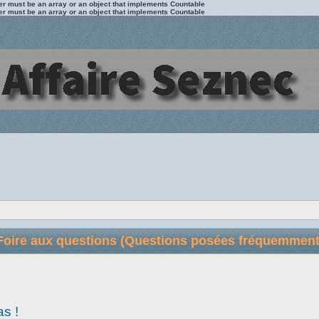
ter must be an array or an object that implements Countable
ter must be an array or an object that implements Countable
Foire aux questions (Questions posées fréquemment
as !