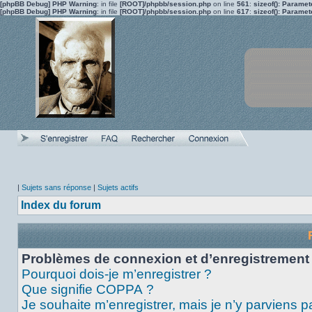
[phpBB Debug] PHP Warning
: in file
[ROOT]/phpbb/session.php
on line
561
:
sizeof(): Parame
[phpBB Debug] PHP Warning
: in file
[ROOT]/phpbb/session.php
on line
617
:
sizeof(): Parame
|
Sujets sans réponse
|
Sujets actifs
Index du forum
Problèmes de connexion et d’enregistrement
Pourquoi dois-je m’enregistrer ?
Que signifie COPPA ?
Je souhaite m’enregistrer, mais je n’y parviens p