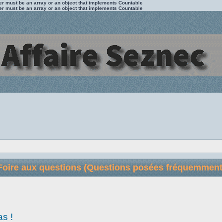
ter must be an array or an object that implements Countable
ter must be an array or an object that implements Countable
Foire aux questions (Questions posées fréquemment
as !