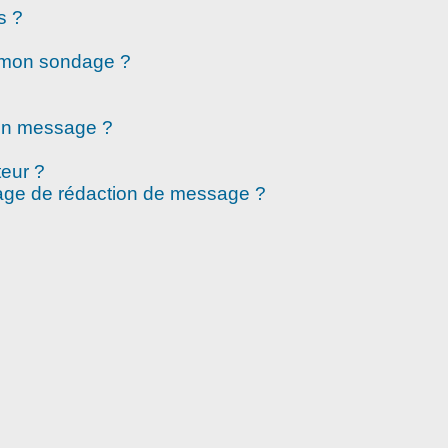
s ?
à mon sondage ?
mon message ?
eur ?
page de rédaction de message ?