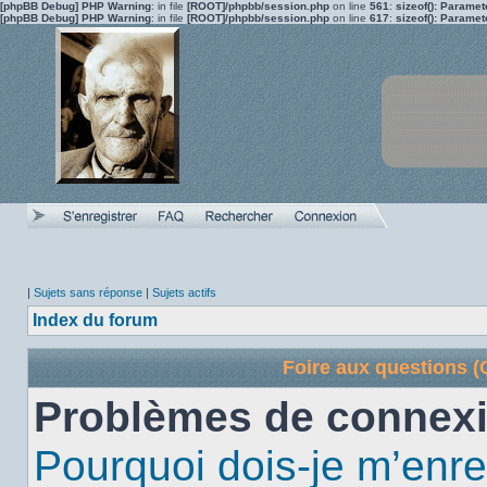
[phpBB Debug] PHP Warning
: in file
[ROOT]/phpbb/session.php
on line
561
:
sizeof(): Parame
[phpBB Debug] PHP Warning
: in file
[ROOT]/phpbb/session.php
on line
617
:
sizeof(): Parame
|
Sujets sans réponse
|
Sujets actifs
Index du forum
Foire aux questions 
Problèmes de connexi
Pourquoi dois-je m’enre