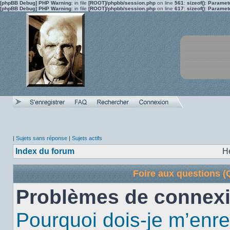
[phpBB Debug] PHP Warning
: in file
[ROOT]/phpbb/session.php
on line
561
:
sizeof(): Parame
[phpBB Debug] PHP Warning
: in file
[ROOT]/phpbb/session.php
on line
617
:
sizeof(): Parame
|
Sujets sans réponse
|
Sujets actifs
Index du forum
H
Foire aux questions 
Problèmes de connexi
Pourquoi dois-je m’enre