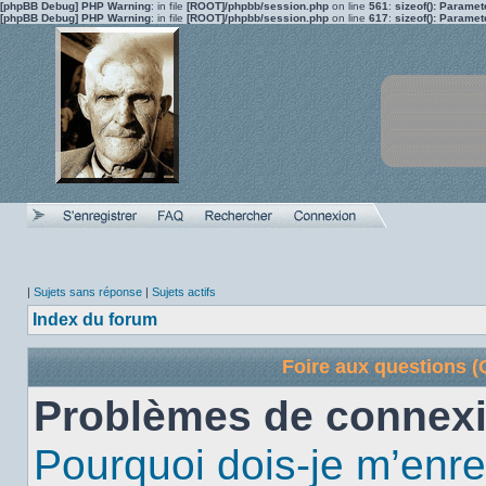
[phpBB Debug] PHP Warning
: in file
[ROOT]/phpbb/session.php
on line
561
:
sizeof(): Parame
[phpBB Debug] PHP Warning
: in file
[ROOT]/phpbb/session.php
on line
617
:
sizeof(): Parame
|
Sujets sans réponse
|
Sujets actifs
Index du forum
Foire aux questions 
Problèmes de connexi
Pourquoi dois-je m’enre