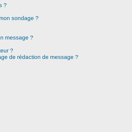
s ?
à mon sondage ?
mon message ?
eur ?
page de rédaction de message ?