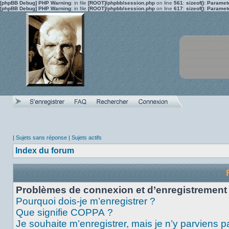
[phpBB Debug] PHP Warning
: in file
[ROOT]/phpbb/session.php
on line
561
:
sizeof(): Parame
[phpBB Debug] PHP Warning
: in file
[ROOT]/phpbb/session.php
on line
617
:
sizeof(): Parame
|
Sujets sans réponse
|
Sujets actifs
Index du forum
Problèmes de connexion et d’enregistrement
Pourquoi dois-je m’enregistrer ?
Que signifie COPPA ?
Je souhaite m’enregistrer, mais je n’y parviens p