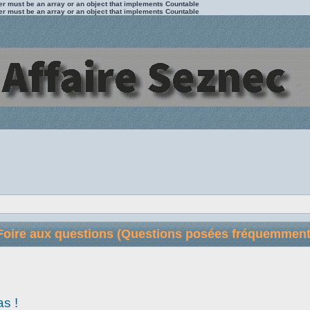
ter must be an array or an object that implements Countable
ter must be an array or an object that implements Countable
Foire aux questions (Questions posées fréquemment
as !