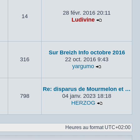
28 févr. 2016 20:11
14
Ludivine
Voir le dernie
Sur Breizh Info octobre 2016
316
22 oct. 2016 9:43
yargumo
Voir le dernier
Re: disparus de Mourmelon et …
798
04 janv. 2023 18:18
HERZOG
Voir le dernie
Heures au format
UTC+02:00