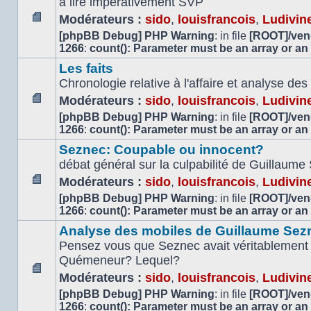
à lire impérativement SVP
Modérateurs :
sido
,
louisfrancois
,
Ludivin
Aucun
[phpBB Debug] PHP Warning
: in file
[ROOT]/vend
message
1266
:
count(): Parameter must be an array or an
non
Les faits
lu
Chronologie relative à l'affaire et analyse d
Modérateurs :
sido
,
louisfrancois
,
Ludivin
Aucun
[phpBB Debug] PHP Warning
: in file
[ROOT]/vend
message
1266
:
count(): Parameter must be an array or an
non
Seznec: Coupable ou innocent?
lu
débat général sur la culpabilité de Guillaume
Modérateurs :
sido
,
louisfrancois
,
Ludivin
Aucun
[phpBB Debug] PHP Warning
: in file
[ROOT]/vend
message
1266
:
count(): Parameter must be an array or an
non
Analyse des mobiles de Guillaume Sez
lu
Pensez vous que Seznec avait véritablement 
Quémeneur? Lequel?
Modérateurs :
sido
,
louisfrancois
,
Ludivin
Aucun
[phpBB Debug] PHP Warning
: in file
[ROOT]/vend
message
1266
:
count(): Parameter must be an array or an
non