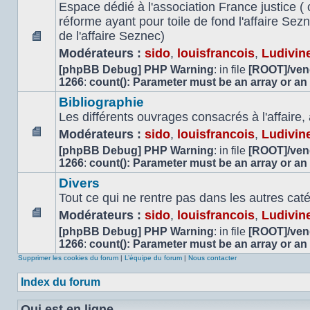
Espace dédié à l'association France justice ( 
réforme ayant pour toile de fond l'affaire Se
de l'affaire Seznec)
Aucun
Modérateurs :
sido
,
louisfrancois
,
Ludivin
message
[phpBB Debug] PHP Warning
: in file
[ROOT]/vend
non
1266
:
count(): Parameter must be an array or an
lu
Bibliographie
Les différents ouvrages consacrés à l'affaire,
Modérateurs :
sido
,
louisfrancois
,
Ludivin
Aucun
[phpBB Debug] PHP Warning
: in file
[ROOT]/vend
message
1266
:
count(): Parameter must be an array or an
non
Divers
lu
Tout ce qui ne rentre pas dans les autres cat
Modérateurs :
sido
,
louisfrancois
,
Ludivin
Aucun
[phpBB Debug] PHP Warning
: in file
[ROOT]/vend
message
1266
:
count(): Parameter must be an array or an
non
Supprimer les cookies du forum
|
L’équipe du forum
|
Nous contacter
lu
Index du forum
Qui est en ligne