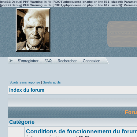
[phpBB Debug] PHP Warning
: in file
[ROOT]/phpbb/session.php
on line
561
:
sizeof(): Parame
[phpBB Debug] PHP Warning
: in file
[ROOT]/phpbb/session.php
on line
617
:
sizeof(): Parame
|
Sujets sans réponse
|
Sujets actifs
Index du forum
For
Catégorie
Conditions de fonctionnement du forum 