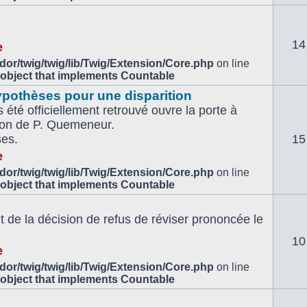
14
e
or/twig/twig/lib/Twig/Extension/Core.php
on line
 object that implements Countable
ypothèses pour une disparition
 été officiellement retrouvé ouvre la porte à
tion de P. Quemeneur.
ses.
15
e
or/twig/twig/lib/Twig/Extension/Core.php
on line
 object that implements Countable
de la décision de refus de réviser prononcée le
10
e
or/twig/twig/lib/Twig/Extension/Core.php
on line
 object that implements Countable