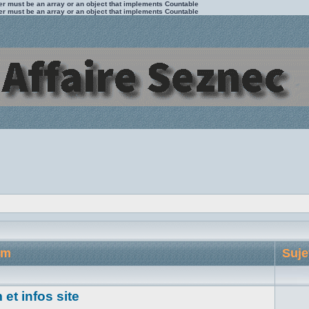
ter must be an array or an object that implements Countable
ter must be an array or an object that implements Countable
um
Suje
et infos site