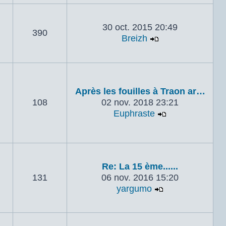
30 oct. 2015 20:49
390
Breizh
Voir le dernier 
Après les fouilles à Traon ar…
108
02 nov. 2018 23:21
Euphraste
Voir le dernie
Re: La 15 ème......
131
06 nov. 2016 15:20
yargumo
Voir le dernier