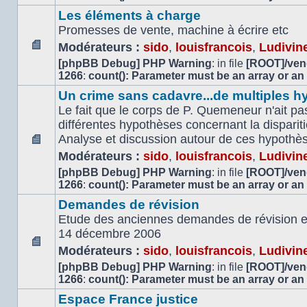
lu
Les éléments à charge
Promesses de vente, machine à écrire etc
Modérateurs :
sido
,
louisfrancois
,
Ludivin
Aucun
[phpBB Debug] PHP Warning
: in file
[ROOT]/vend
message
1266
:
count(): Parameter must be an array or an
non
Un crime sans cadavre...de multiples h
lu
Le fait que le corps de P. Quemeneur n'ait pas
différentes hypothèses concernant la dispari
Analyse et discussion autour de ces hypothè
Aucun
Modérateurs :
sido
,
louisfrancois
,
Ludivin
message
[phpBB Debug] PHP Warning
: in file
[ROOT]/vend
non
1266
:
count(): Parameter must be an array or an
lu
Demandes de révision
Etude des anciennes demandes de révision et 
14 décembre 2006
Modérateurs :
sido
,
louisfrancois
,
Ludivin
Aucun
[phpBB Debug] PHP Warning
: in file
[ROOT]/vend
message
1266
:
count(): Parameter must be an array or an
non
lu
Espace France justice