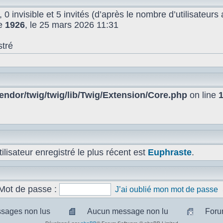
, 0 invisible et 5 invités (d’après le nombre d’utilisateur
de
1926
, le 25 mars 2026 11:31
stré
ndor/twig/twig/lib/Twig/Extension/Core.php
on line
lisateur enregistré le plus récent est
Euphraste
.
Mot de passe :
J’ai oublié mon mot de passe
sages non lus
Aucun message non lu
Foru
sages
Aucun
Pas