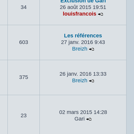
Exclusion de Gari
34
26 août 2015 19:51
louisfrancois
Voir le dern
Les références
603
27 janv. 2016 9:43
Breizh
Voir le dernier 
26 janv. 2016 13:33
375
Breizh
Voir le dernier 
02 mars 2015 14:28
23
Gari
Voir le dernier m