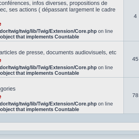
conférences, infos diverses, propositions de
znec, ses actions ( dépassant largement le cadre
4
e
or/twig/twig/lib/Twig/Extension/Core.php
on line
 object that implements Countable
 articles de presse, documents audiovisuels, etc
45
e
or/twig/twig/lib/Twig/Extension/Core.php
on line
 object that implements Countable
égories
78
e
or/twig/twig/lib/Twig/Extension/Core.php
on line
 object that implements Countable