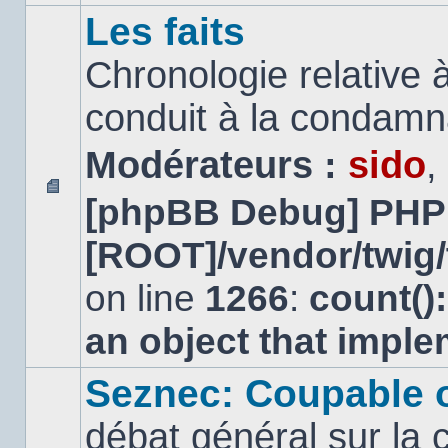
Les faits
Chronologie relative à
conduit à la condamn
Modérateurs :
sido
,
[phpBB Debug] PHP
Aucun
message
[ROOT]/vendor/twig/
non
lu
on line
1266
:
count()
an object that impl
Seznec: Coupable 
débat général sur la 