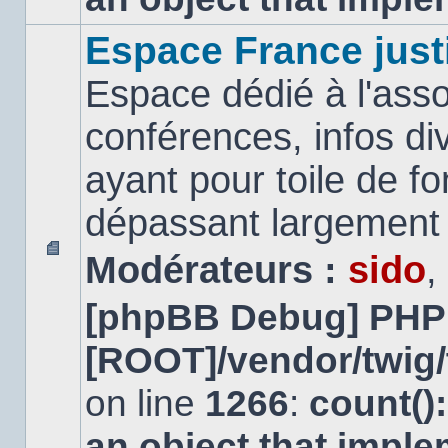
Espace France just
Espace dédié à l'asso
conférences, infos di
ayant pour toile de fo
dépassant largement l
Modérateurs :
sido
,
Aucun
message
[phpBB Debug] PHP
non
lu
[ROOT]/vendor/twig/
on line
1266
:
count()
an object that impl