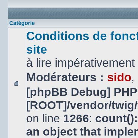
Catégorie
Conditions de fonc
site
à lire impérativemen
Modérateurs :
sido
,
[phpBB Debug] PHP
Aucun
message
non
[ROOT]/vendor/twig/
lu
on line
1266
:
count()
an object that impl