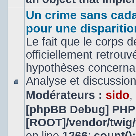
Un crime sans cada
pour une disparitio
Le fait que le corps 
officiellement retrouv
hypothèses concernan
Analyse et discussio
Aucun
Modérateurs :
sido
,
message
non
lu
[phpBB Debug] PHP
[ROOT]/vendor/twig/
on line
1266
:
count()