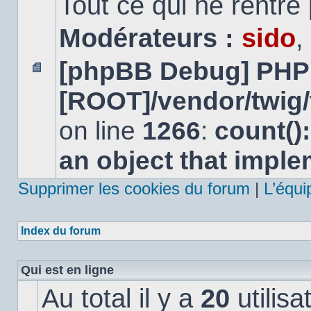
Tout ce qui ne rentre
Modérateurs :
sido
,
[phpBB Debug] PHP
Aucun
[ROOT]/vendor/twig/
message
non
lu
on line
1266
:
count()
an object that impl
Supprimer les cookies du forum
|
L’équi
Index du forum
Qui est en ligne
Au total il y a
20
utilisa