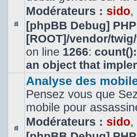
Modérateurs :
sido
,
[phpBB Debug] PHP
Aucun
[ROOT]/vendor/twig/
message
non
lu
on line
1266
:
count()
an object that impl
Analyse des mobil
Pensez vous que Sezn
mobile pour assassi
Modérateurs :
sido
,
[phpBB Debug] PHP
Aucun