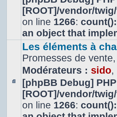
message
[ROOT]/vendor/twig/
non
lu
on line
1266
:
count()
an object that impl
Les éléments à cha
Promesses de vente, 
Modérateurs :
sido
,
[phpBB Debug] PHP
Aucun
[ROOT]/vendor/twig/
message
non
lu
on line
1266
:
count()
an object that impl