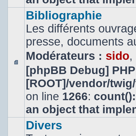
Bibliographie
Les différents ouvrage
presse, documents au
Modérateurs :
sido
,
[phpBB Debug] PHP
Aucun
message
[ROOT]/vendor/twig/
non
lu
on line
1266
:
count()
an object that impl
Divers