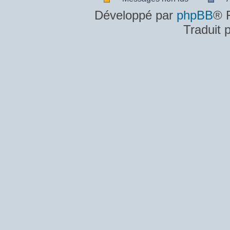
Messages
A
Développé par
phpBB
® 
non
m
Traduit 
lus
n
lu