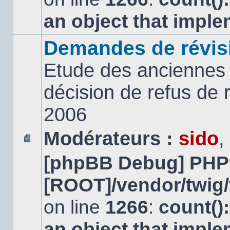
an object that impl
Demandes de révis
Etude des anciennes 
décision de refus de
2006
Modérateurs :
sido
,
Aucun
[phpBB Debug] PHP
message
non
lu
[ROOT]/vendor/twig/
on line
1266
:
count()
an object that impl