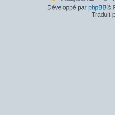
Messages
A
Développé par
phpBB
® 
non
m
Traduit 
lus
n
lu