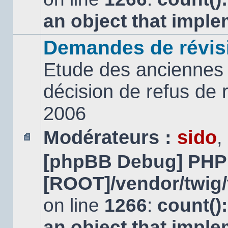
an object that impl
Demandes de révis
Etude des anciennes 
décision de refus de
2006
Modérateurs :
sido
,
Aucun
[phpBB Debug] PHP
message
non
lu
[ROOT]/vendor/twig/
on line
1266
:
count()
an object that impl