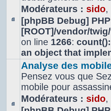
Modérateurs :
sido
,
[phpBB Debug] PHP
Aucun
[ROOT]/vendor/twig/
message
non
lu
on line
1266
:
count()
an object that impl
Analyse des mobil
Pensez vous que Sezn
mobile pour assassi
Modérateurs :
sido
,
[phpBB Debug] PHP
Aucun