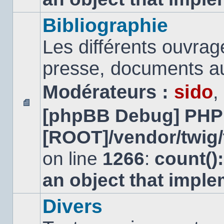
Bibliographie
Les différents ouvrage
presse, documents au
Modérateurs :
sido
,
[phpBB Debug] PHP
Aucun
message
[ROOT]/vendor/twig/
non
lu
on line
1266
:
count()
an object that impl
Divers