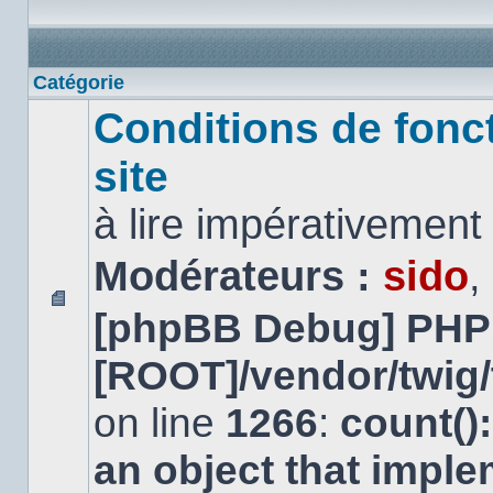
Catégorie
Conditions de fonc
site
à lire impérativemen
Modérateurs :
sido
,
[phpBB Debug] PHP
Aucun
message
non
[ROOT]/vendor/twig/
lu
on line
1266
:
count()
an object that impl