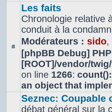
Les faits
Chronologie relative à
conduit à la condamn
Modérateurs :
sido
,
[phpBB Debug] PHP
Aucun
message
[ROOT]/vendor/twig/
non
lu
on line
1266
:
count()
an object that impl
Seznec: Coupable 
débat général sur la 