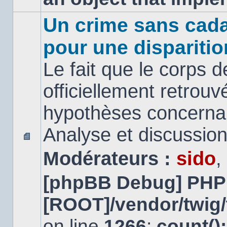
Un crime sans cada
pour une disparitio
Le fait que le corps 
officiellement retrouv
hypothèses concernan
Analyse et discussio
Aucun
Modérateurs :
sido
,
message
non
lu
[phpBB Debug] PHP
[ROOT]/vendor/twig/
on line
1266
:
count()