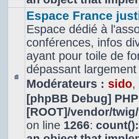
Espace France just
Espace dédié à l'asso
conférences, infos di
ayant pour toile de fo
dépassant largement l
Modérateurs :
sido
,
Aucun
message
[phpBB Debug] PHP
non
lu
[ROOT]/vendor/twig/
on line
1266
:
count()
an object that impl