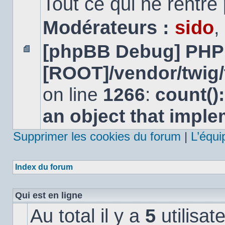
Tout ce qui ne rentre
Modérateurs :
sido
,
[phpBB Debug] PHP
Aucun
[ROOT]/vendor/twig/
message
non
lu
on line
1266
:
count()
an object that impl
Supprimer les cookies du forum
|
L’équi
Index du forum
Qui est en ligne
Au total il y a
5
utilisat