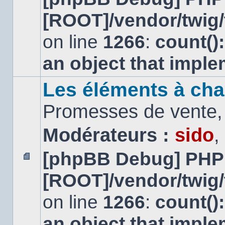
message
[ROOT]/vendor/twig/
non
lu
on line
1266
:
count()
an object that impl
Les éléments à cha
Promesses de vente, 
Modérateurs :
sido
,
[phpBB Debug] PHP
Aucun
[ROOT]/vendor/twig/
message
non
lu
on line
1266
:
count()
an object that impl