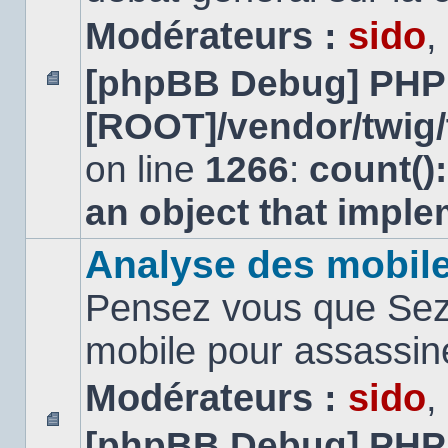
Modérateurs :
sido
,
[phpBB Debug] PHP
Aucun
[ROOT]/vendor/twig/
message
non
lu
on line
1266
:
count()
an object that impl
Analyse des mobil
Pensez vous que Sezn
mobile pour assassi
Modérateurs :
sido
,
[phpBB Debug] PHP
Aucun