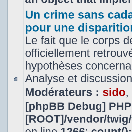
Un crime sans cada
pour une disparitio
Le fait que le corps 
officiellement retrouv
hypothèses concernan
Analyse et discussio
Aucun
Modérateurs :
sido
,
message
non
lu
[phpBB Debug] PHP
[ROOT]/vendor/twig/
on line
1266
:
count()