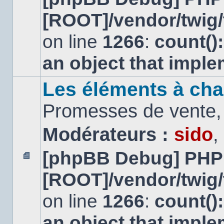
message
[ROOT]/vendor/twig/
non
lu
on line
1266
:
count()
an object that impl
Les éléments à cha
Promesses de vente, 
Modérateurs :
sido
,
[phpBB Debug] PHP
Aucun
[ROOT]/vendor/twig/
message
non
lu
on line
1266
:
count()
an object that impl