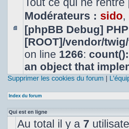
Tout ce qui ne rentre
Modérateurs :
sido
,
[phpBB Debug] PHP
Aucun
[ROOT]/vendor/twig/
message
non
lu
on line
1266
:
count()
an object that impl
Supprimer les cookies du forum
|
L’équi
Index du forum
Qui est en ligne
Au total il y a
7
utilisat