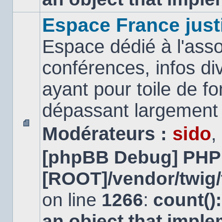
Espace France just
Espace dédié à l'asso
conférences, infos di
ayant pour toile de fo
dépassant largement l
Modérateurs :
sido
,
Aucun
message
[phpBB Debug] PHP
non
lu
[ROOT]/vendor/twig/
on line
1266
:
count()
an object that impl