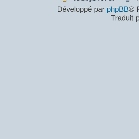
Messages
A
Développé par
phpBB
® 
non
m
Traduit 
lus
n
lu