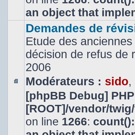
an object that impl
Demandes de révis
Etude des anciennes 
décision de refus de
2006
Modérateurs :
sido
,
Aucun
[phpBB Debug] PHP
message
non
lu
[ROOT]/vendor/twig/
on line
1266
:
count()
an object that impl