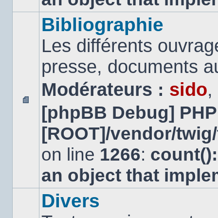
Bibliographie
Les différents ouvrage
presse, documents au
Modérateurs :
sido
,
[phpBB Debug] PHP
Aucun
message
[ROOT]/vendor/twig/
non
lu
on line
1266
:
count()
an object that impl
Divers