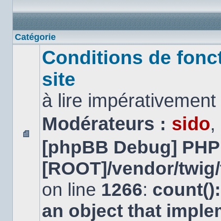
Catégorie
Conditions de fonc
site
à lire impérativemen
Modérateurs :
sido
,
[phpBB Debug] PHP
Aucun
message
non
[ROOT]/vendor/twig/
lu
on line
1266
:
count()
an object that impl