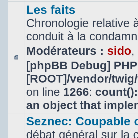
Les faits
Chronologie relative à
conduit à la condamn
Modérateurs :
sido
,
[phpBB Debug] PHP
Aucun
message
[ROOT]/vendor/twig/
non
lu
on line
1266
:
count()
an object that impl
Seznec: Coupable 
débat général sur la 