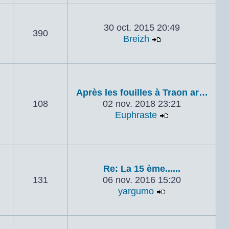
30 oct. 2015 20:49
390
Breizh
Voir le dernier 
Après les fouilles à Traon ar…
108
02 nov. 2018 23:21
Euphraste
Voir le dernie
Re: La 15 ème......
131
06 nov. 2016 15:20
yargumo
Voir le dernier