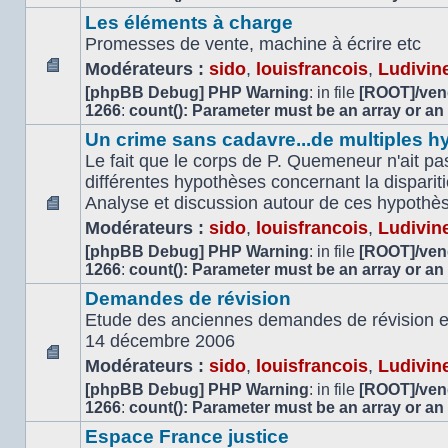
lu
Les éléments à charge
Promesses de vente, machine à écrire etc
Modérateurs :
sido
,
louisfrancois
,
Ludivin
Aucun
[phpBB Debug] PHP Warning
: in file
[ROOT]/vend
message
1266
:
count(): Parameter must be an array or an
non
Un crime sans cadavre...de multiples h
lu
Le fait que le corps de P. Quemeneur n'ait pas
différentes hypothèses concernant la dispari
Analyse et discussion autour de ces hypothè
Aucun
Modérateurs :
sido
,
louisfrancois
,
Ludivin
message
[phpBB Debug] PHP Warning
: in file
[ROOT]/vend
non
1266
:
count(): Parameter must be an array or an
lu
Demandes de révision
Etude des anciennes demandes de révision et 
14 décembre 2006
Modérateurs :
sido
,
louisfrancois
,
Ludivin
Aucun
[phpBB Debug] PHP Warning
: in file
[ROOT]/vend
message
1266
:
count(): Parameter must be an array or an
non
lu
Espace France justice