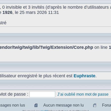
, 0 invisible et 3 invités (d’après le nombre d’utilisateur
de
1926
, le 25 mars 2026 11:31
stré
ndor/twig/twig/lib/Twig/Extension/Core.php
on line
lisateur enregistré le plus récent est
Euphraste
.
Mot de passe :
J’ai oublié mon mot de passe
sages non lus
Aucun message non lu
Foru
sages
Aucun
Pas