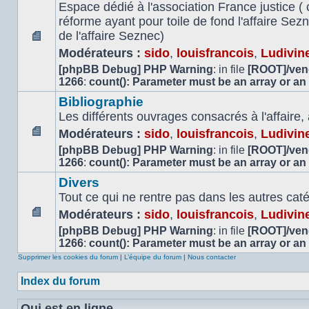
Espace dédié à l'association France justice ( 
réforme ayant pour toile de fond l'affaire Se
de l'affaire Seznec)
Aucun
Modérateurs :
sido
,
louisfrancois
,
Ludivin
message
[phpBB Debug] PHP Warning
: in file
[ROOT]/vend
non
1266
:
count(): Parameter must be an array or an
lu
Bibliographie
Les différents ouvrages consacrés à l'affaire,
Modérateurs :
sido
,
louisfrancois
,
Ludivin
Aucun
[phpBB Debug] PHP Warning
: in file
[ROOT]/vend
message
1266
:
count(): Parameter must be an array or an
non
Divers
lu
Tout ce qui ne rentre pas dans les autres cat
Modérateurs :
sido
,
louisfrancois
,
Ludivin
Aucun
[phpBB Debug] PHP Warning
: in file
[ROOT]/vend
message
1266
:
count(): Parameter must be an array or an
non
Supprimer les cookies du forum
|
L’équipe du forum
|
Nous contacter
lu
Index du forum
Qui est en ligne