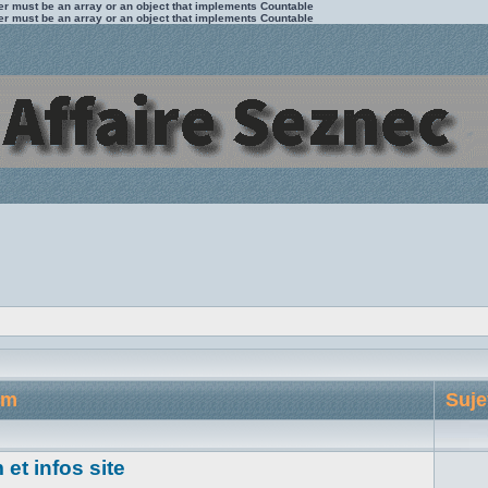
ter must be an array or an object that implements Countable
ter must be an array or an object that implements Countable
um
Suje
et infos site