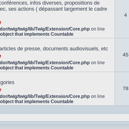
conférences, infos diverses, propositions de
znec, ses actions ( dépassant largement le cadre
4
e
or/twig/twig/lib/Twig/Extension/Core.php
on line
 object that implements Countable
 articles de presse, documents audiovisuels, etc
45
e
or/twig/twig/lib/Twig/Extension/Core.php
on line
 object that implements Countable
égories
78
e
or/twig/twig/lib/Twig/Extension/Core.php
on line
 object that implements Countable