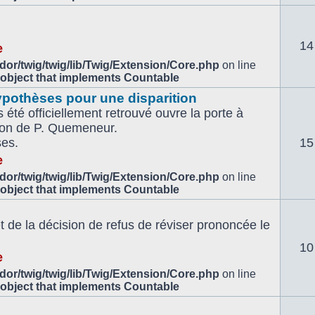
14
e
or/twig/twig/lib/Twig/Extension/Core.php
on line
 object that implements Countable
ypothèses pour une disparition
 été officiellement retrouvé ouvre la porte à
tion de P. Quemeneur.
ses.
15
e
or/twig/twig/lib/Twig/Extension/Core.php
on line
 object that implements Countable
de la décision de refus de réviser prononcée le
10
e
or/twig/twig/lib/Twig/Extension/Core.php
on line
 object that implements Countable