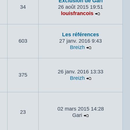
Exclusion de Gari
34
26 août 2015 19:51
louisfrancois
Voir le dern
Les références
603
27 janv. 2016 9:43
Breizh
Voir le dernier 
26 janv. 2016 13:33
375
Breizh
Voir le dernier 
02 mars 2015 14:28
23
Gari
Voir le dernier m