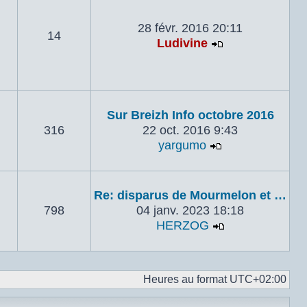
28 févr. 2016 20:11
14
Ludivine
Voir le dernie
Sur Breizh Info octobre 2016
316
22 oct. 2016 9:43
yargumo
Voir le dernier
Re: disparus de Mourmelon et …
798
04 janv. 2023 18:18
HERZOG
Voir le dernie
Heures au format
UTC+02:00