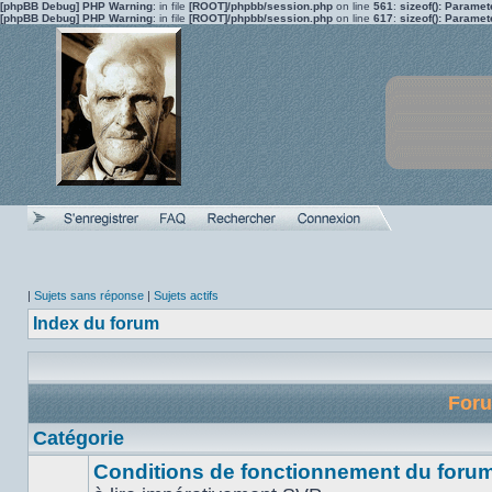
[phpBB Debug] PHP Warning
: in file
[ROOT]/phpbb/session.php
on line
561
:
sizeof(): Parame
[phpBB Debug] PHP Warning
: in file
[ROOT]/phpbb/session.php
on line
617
:
sizeof(): Parame
|
Sujets sans réponse
|
Sujets actifs
Index du forum
For
Catégorie
Conditions de fonctionnement du forum 