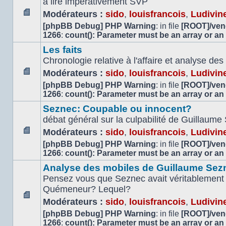
à lire impérativement SVP
Modérateurs :
sido
,
louisfrancois
,
Ludivin
Aucun
[phpBB Debug] PHP Warning
: in file
[ROOT]/vend
message
1266
:
count(): Parameter must be an array or an
non
Les faits
lu
Chronologie relative à l'affaire et analyse d
Modérateurs :
sido
,
louisfrancois
,
Ludivin
Aucun
[phpBB Debug] PHP Warning
: in file
[ROOT]/vend
message
1266
:
count(): Parameter must be an array or an
non
Seznec: Coupable ou innocent?
lu
débat général sur la culpabilité de Guillaume
Modérateurs :
sido
,
louisfrancois
,
Ludivin
Aucun
[phpBB Debug] PHP Warning
: in file
[ROOT]/vend
message
1266
:
count(): Parameter must be an array or an
non
Analyse des mobiles de Guillaume Sez
lu
Pensez vous que Seznec avait véritablement 
Quémeneur? Lequel?
Modérateurs :
sido
,
louisfrancois
,
Ludivin
Aucun
[phpBB Debug] PHP Warning
: in file
[ROOT]/vend
message
1266
:
count(): Parameter must be an array or an
non