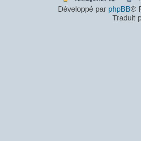
Messages
A
Développé par
phpBB
® 
non
m
Traduit 
lus
n
lu