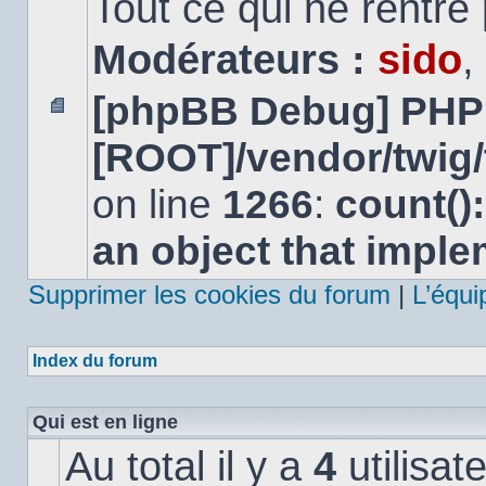
Tout ce qui ne rentre
Modérateurs :
sido
,
[phpBB Debug] PHP
Aucun
[ROOT]/vendor/twig/
message
non
lu
on line
1266
:
count()
an object that impl
Supprimer les cookies du forum
|
L’équi
Index du forum
Qui est en ligne
Au total il y a
4
utilisat