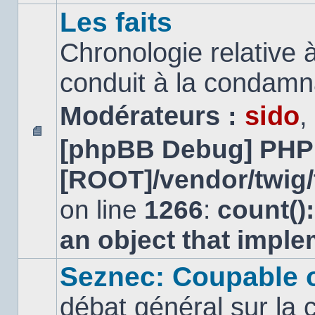
Les faits
Chronologie relative à
conduit à la condamn
Modérateurs :
sido
,
[phpBB Debug] PHP
Aucun
message
[ROOT]/vendor/twig/
non
lu
on line
1266
:
count()
an object that impl
Seznec: Coupable 
débat général sur la 