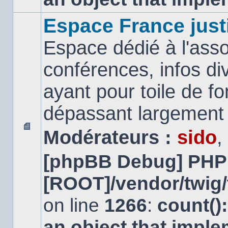
Espace France just
Espace dédié à l'asso
conférences, infos di
ayant pour toile de fo
dépassant largement l
Modérateurs :
sido
,
Aucun
message
[phpBB Debug] PHP
non
lu
[ROOT]/vendor/twig/
on line
1266
:
count()
an object that impl