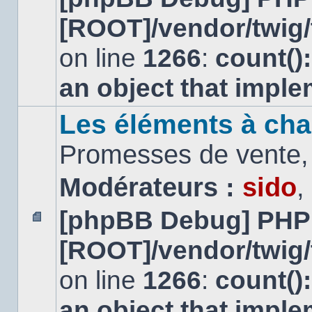
message
[ROOT]/vendor/twig/
non
lu
on line
1266
:
count()
an object that impl
Les éléments à cha
Promesses de vente, 
Modérateurs :
sido
,
[phpBB Debug] PHP
Aucun
[ROOT]/vendor/twig/
message
non
lu
on line
1266
:
count()
an object that impl