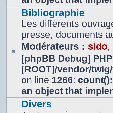
Bibliographie
Les différents ouvrage
presse, documents au
Modérateurs :
sido
,
[phpBB Debug] PHP
Aucun
message
[ROOT]/vendor/twig/
non
lu
on line
1266
:
count()
an object that impl
Divers