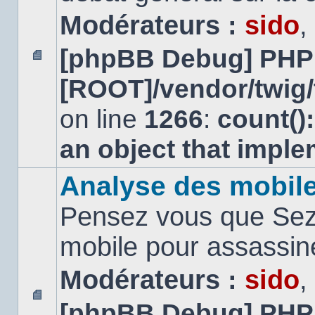
Modérateurs :
sido
,
[phpBB Debug] PHP
Aucun
[ROOT]/vendor/twig/
message
non
lu
on line
1266
:
count()
an object that impl
Analyse des mobil
Pensez vous que Sezn
mobile pour assassi
Modérateurs :
sido
,
[phpBB Debug] PHP
Aucun