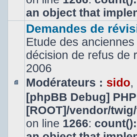
an object that impl
Demandes de révis
Etude des anciennes 
décision de refus de
2006
Modérateurs :
sido
,
Aucun
[phpBB Debug] PHP
message
non
lu
[ROOT]/vendor/twig/
on line
1266
:
count()
an object that impl