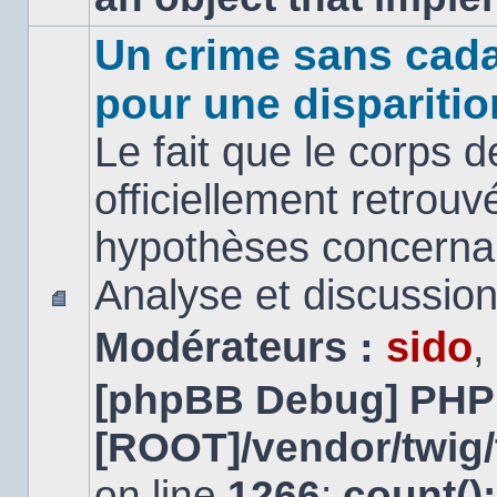
Un crime sans cada
pour une disparitio
Le fait que le corps 
officiellement retrouv
hypothèses concernan
Analyse et discussio
Aucun
Modérateurs :
sido
,
message
non
lu
[phpBB Debug] PHP
[ROOT]/vendor/twig/
on line
1266
:
count()