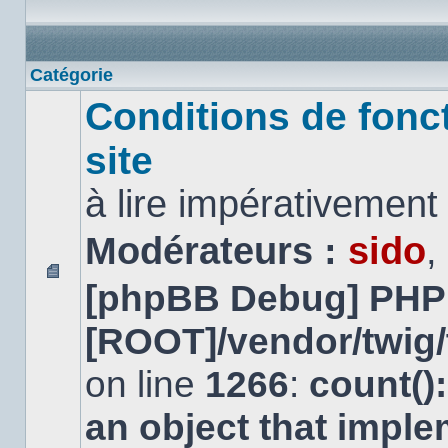
Catégorie
Conditions de fonc
site
à lire impérativemen
Modérateurs :
sido
,
[phpBB Debug] PHP
Aucun
message
non
[ROOT]/vendor/twig/
lu
on line
1266
:
count()
an object that impl