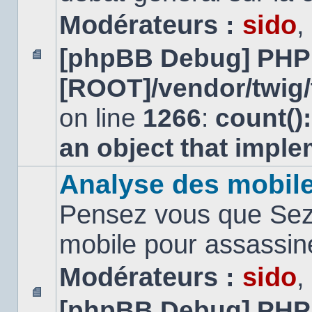
Modérateurs :
sido
,
[phpBB Debug] PHP
Aucun
[ROOT]/vendor/twig/
message
non
lu
on line
1266
:
count()
an object that impl
Analyse des mobil
Pensez vous que Sezn
mobile pour assassi
Modérateurs :
sido
,
[phpBB Debug] PHP
Aucun