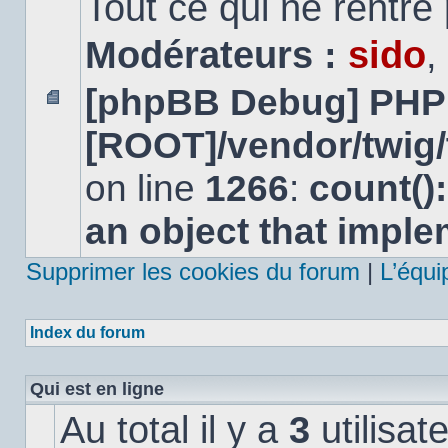
Tout ce qui ne rentre
Modérateurs :
sido
,
[phpBB Debug] PHP
Aucun
[ROOT]/vendor/twig/
message
non
lu
on line
1266
:
count()
an object that impl
Supprimer les cookies du forum
|
L’équi
Index du forum
Qui est en ligne
Au total il y a
3
utilisat