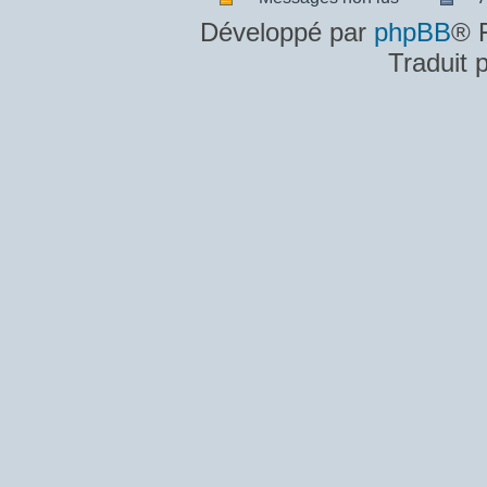
Messages
A
Développé par
phpBB
® 
non
m
Traduit 
lus
n
lu