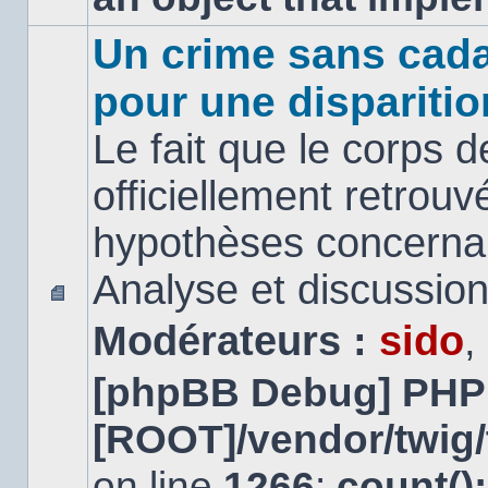
Un crime sans cada
pour une disparitio
Le fait que le corps 
officiellement retrouv
hypothèses concernan
Analyse et discussio
Aucun
Modérateurs :
sido
,
message
non
lu
[phpBB Debug] PHP
[ROOT]/vendor/twig/
on line
1266
:
count()