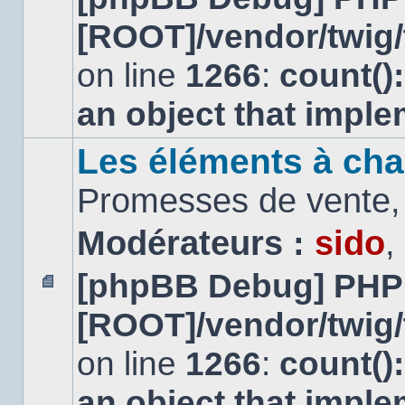
message
[ROOT]/vendor/twig/
non
lu
on line
1266
:
count()
an object that impl
Les éléments à cha
Promesses de vente, 
Modérateurs :
sido
,
[phpBB Debug] PHP
Aucun
[ROOT]/vendor/twig/
message
non
lu
on line
1266
:
count()
an object that impl