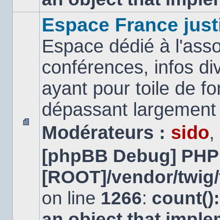
Espace France just
Espace dédié à l'asso
conférences, infos di
ayant pour toile de fo
dépassant largement l
Modérateurs :
sido
,
Aucun
message
[phpBB Debug] PHP
non
lu
[ROOT]/vendor/twig/
on line
1266
:
count()
an object that impl