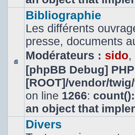
Bibliographie
Les différents ouvrage
presse, documents au
Modérateurs :
sido
,
[phpBB Debug] PHP
Aucun
message
[ROOT]/vendor/twig/
non
lu
on line
1266
:
count()
an object that impl
Divers