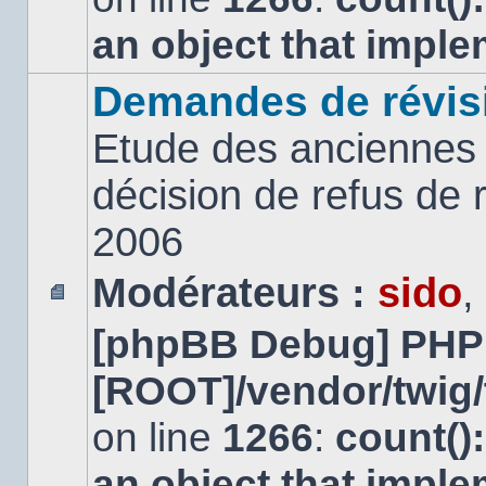
an object that impl
Demandes de révis
Etude des anciennes 
décision de refus de
2006
Modérateurs :
sido
,
Aucun
[phpBB Debug] PHP
message
non
lu
[ROOT]/vendor/twig/
on line
1266
:
count()
an object that impl