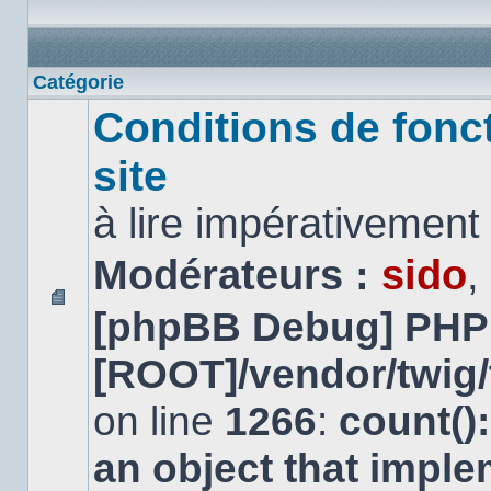
Catégorie
Conditions de fonc
site
à lire impérativemen
Modérateurs :
sido
,
[phpBB Debug] PHP
Aucun
message
non
[ROOT]/vendor/twig/
lu
on line
1266
:
count()
an object that impl