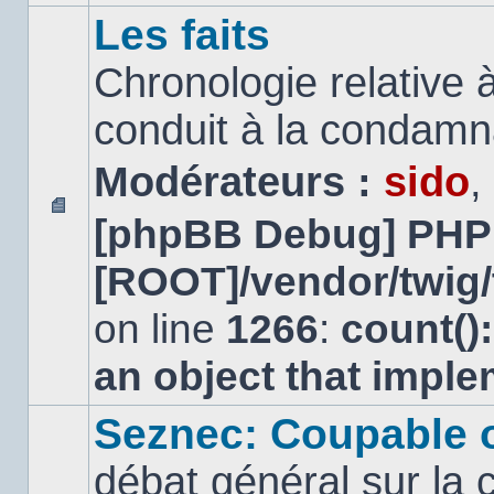
Les faits
Chronologie relative à
conduit à la condamn
Modérateurs :
sido
,
[phpBB Debug] PHP
Aucun
message
[ROOT]/vendor/twig/
non
lu
on line
1266
:
count()
an object that impl
Seznec: Coupable 
débat général sur la 