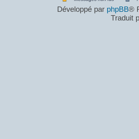
Messages
A
Développé par
phpBB
® 
non
m
Traduit 
lus
n
lu