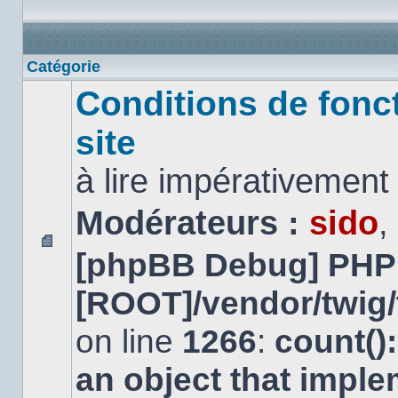
Catégorie
Conditions de fonc
site
à lire impérativemen
Modérateurs :
sido
,
[phpBB Debug] PHP
Aucun
message
non
[ROOT]/vendor/twig/
lu
on line
1266
:
count()
an object that impl