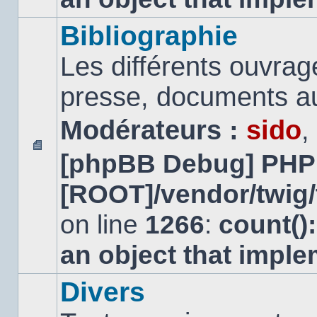
Bibliographie
Les différents ouvrage
presse, documents au
Modérateurs :
sido
,
[phpBB Debug] PHP
Aucun
message
[ROOT]/vendor/twig/
non
lu
on line
1266
:
count()
an object that impl
Divers