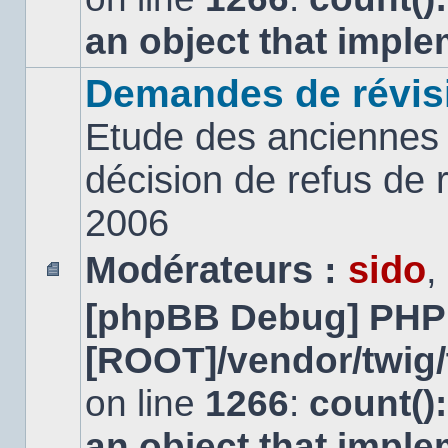
an object that impl
Demandes de révis
Etude des anciennes 
décision de refus de
2006
Modérateurs :
sido
,
Aucun
[phpBB Debug] PHP
message
non
lu
[ROOT]/vendor/twig/
on line
1266
:
count()
an object that impl