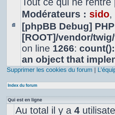
Tout ce qui ne rentre
Modérateurs :
sido
,
[phpBB Debug] PHP
Aucun
[ROOT]/vendor/twig/
message
non
lu
on line
1266
:
count()
an object that impl
Supprimer les cookies du forum
|
L’équi
Index du forum
Qui est en ligne
Au total il y a
4
utilisat