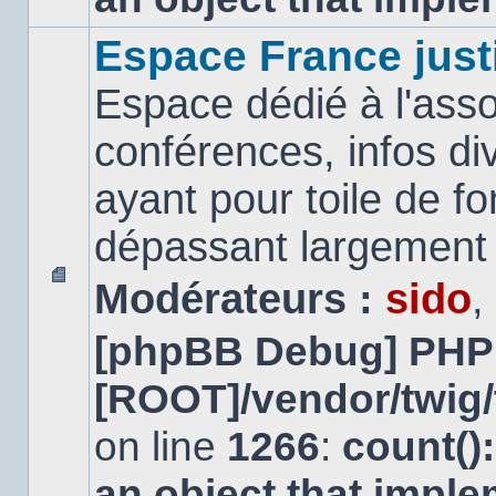
Espace France just
Espace dédié à l'asso
conférences, infos di
ayant pour toile de fo
dépassant largement l
Modérateurs :
sido
,
Aucun
message
[phpBB Debug] PHP
non
lu
[ROOT]/vendor/twig/
on line
1266
:
count()
an object that impl