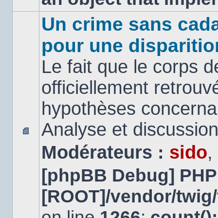
Un crime sans cada
pour une disparitio
Le fait que le corps 
officiellement retrouv
hypothèses concernan
Analyse et discussio
Aucun
Modérateurs :
sido
,
message
non
lu
[phpBB Debug] PHP
[ROOT]/vendor/twig/
on line
1266
:
count()