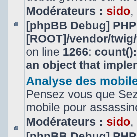
Modérateurs :
sido
,
[phpBB Debug] PHP
Aucun
[ROOT]/vendor/twig/
message
non
lu
on line
1266
:
count()
an object that impl
Analyse des mobil
Pensez vous que Sezn
mobile pour assassi
Modérateurs :
sido
,
[phpBB Debug] PHP
Aucun