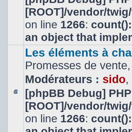
message
[ROOT]/vendor/twig/
non
lu
on line
1266
:
count()
an object that impl
Les éléments à cha
Promesses de vente, 
Modérateurs :
sido
,
[phpBB Debug] PHP
Aucun
[ROOT]/vendor/twig/
message
non
lu
on line
1266
:
count()
an object that impl