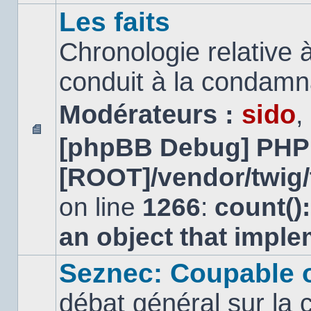
Les faits
Chronologie relative à
conduit à la condamn
Modérateurs :
sido
,
[phpBB Debug] PHP
Aucun
message
[ROOT]/vendor/twig/
non
lu
on line
1266
:
count()
an object that impl
Seznec: Coupable 
débat général sur la 