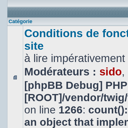
Catégorie
Conditions de fonc
site
à lire impérativemen
Modérateurs :
sido
,
[phpBB Debug] PHP
Aucun
message
non
[ROOT]/vendor/twig/
lu
on line
1266
:
count()
an object that impl