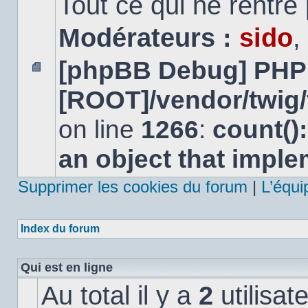
Tout ce qui ne rentre
Modérateurs :
sido
,
[phpBB Debug] PHP
Aucun
[ROOT]/vendor/twig/
message
non
lu
on line
1266
:
count()
an object that impl
Supprimer les cookies du forum
|
L’équi
Index du forum
Qui est en ligne
Au total il y a
2
utilisat