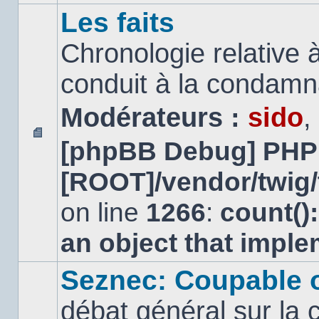
Les faits
Chronologie relative à
conduit à la condamn
Modérateurs :
sido
,
[phpBB Debug] PHP
Aucun
message
[ROOT]/vendor/twig/
non
lu
on line
1266
:
count()
an object that impl
Seznec: Coupable 
débat général sur la 