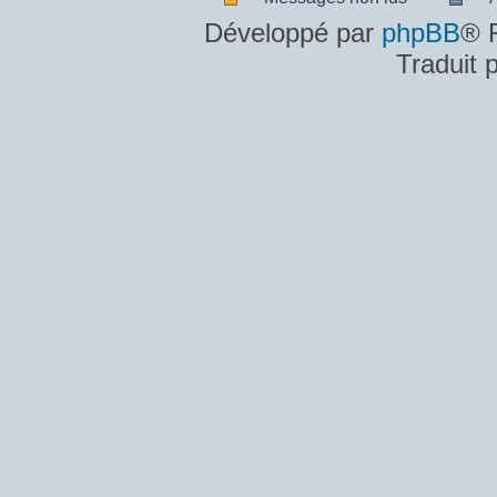
Messages
A
Développé par
phpBB
® 
non
m
Traduit 
lus
n
lu