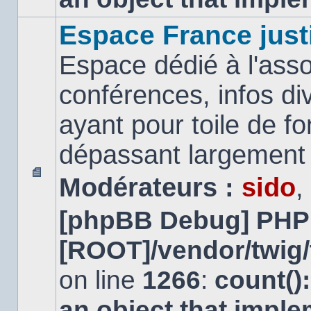
Espace France just
Espace dédié à l'asso
conférences, infos di
ayant pour toile de fo
dépassant largement l
Modérateurs :
sido
,
Aucun
message
[phpBB Debug] PHP
non
lu
[ROOT]/vendor/twig/
on line
1266
:
count()
an object that impl