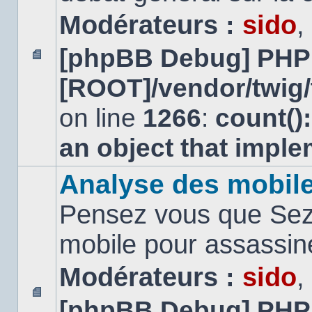
Modérateurs :
sido
,
[phpBB Debug] PHP
Aucun
[ROOT]/vendor/twig/
message
non
lu
on line
1266
:
count()
an object that impl
Analyse des mobil
Pensez vous que Sezn
mobile pour assassi
Modérateurs :
sido
,
[phpBB Debug] PHP
Aucun