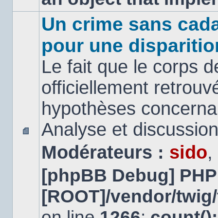
Un crime sans cada
pour une disparitio
Le fait que le corps 
officiellement retrouv
hypothèses concernan
Analyse et discussio
Aucun
Modérateurs :
sido
,
message
non
lu
[phpBB Debug] PHP
[ROOT]/vendor/twig/
on line
1266
:
count()