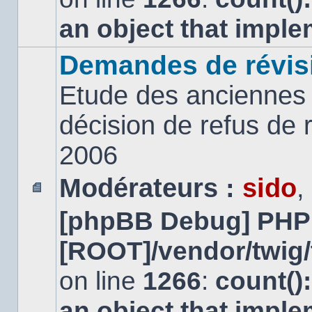
an object that impl
Demandes de révis
Etude des anciennes 
décision de refus de
2006
Modérateurs :
sido
,
Aucun
[phpBB Debug] PHP
message
non
lu
[ROOT]/vendor/twig/
on line
1266
:
count()
an object that impl