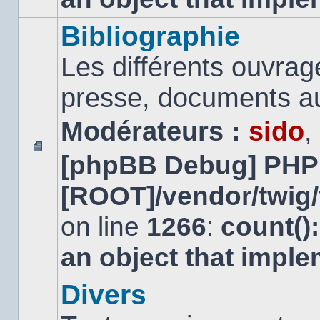
Bibliographie
Les différents ouvrage
presse, documents au
Modérateurs :
sido
,
[phpBB Debug] PHP
Aucun
message
[ROOT]/vendor/twig/
non
lu
on line
1266
:
count()
an object that impl
Divers