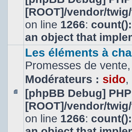
message
[ROOT]/vendor/twig/
non
lu
on line
1266
:
count()
an object that impl
Les éléments à cha
Promesses de vente, 
Modérateurs :
sido
,
[phpBB Debug] PHP
Aucun
[ROOT]/vendor/twig/
message
non
lu
on line
1266
:
count()
an object that impl