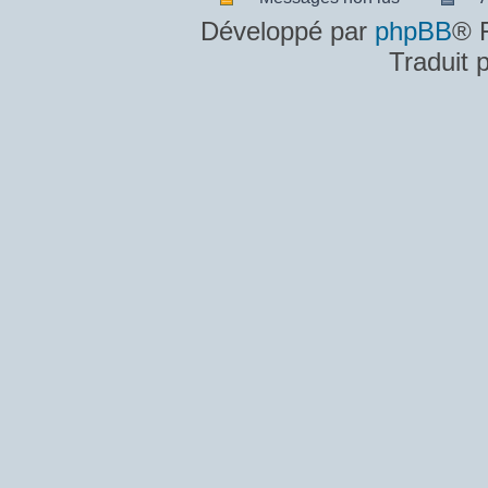
Messages
A
Développé par
phpBB
® 
non
m
Traduit 
lus
n
lu