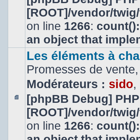
message
[ROOT]/vendor/twig/
non
lu
on line
1266
:
count()
an object that impl
Les éléments à cha
Promesses de vente, 
Modérateurs :
sido
,
[phpBB Debug] PHP
Aucun
[ROOT]/vendor/twig/
message
non
lu
on line
1266
:
count()
an object that impl