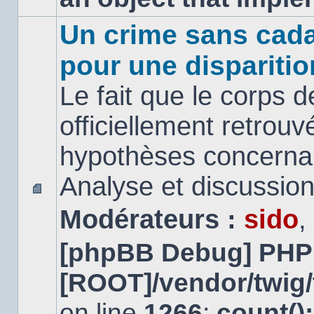
Un crime sans cada
pour une disparitio
Le fait que le corps 
officiellement retrouv
hypothèses concernan
Analyse et discussio
Aucun
Modérateurs :
sido
,
message
non
lu
[phpBB Debug] PHP
[ROOT]/vendor/twig/
on line
1266
:
count()