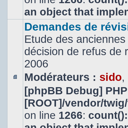
an object that impl
Demandes de révis
Etude des anciennes 
décision de refus de
2006
Modérateurs :
sido
,
Aucun
[phpBB Debug] PHP
message
non
lu
[ROOT]/vendor/twig/
on line
1266
:
count()
an object that impl