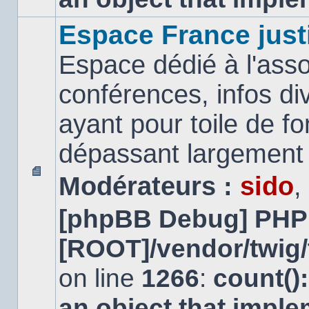
Espace France just
Espace dédié à l'asso
conférences, infos di
ayant pour toile de fo
dépassant largement l
Modérateurs :
sido
,
Aucun
message
[phpBB Debug] PHP
non
lu
[ROOT]/vendor/twig/
on line
1266
:
count()
an object that impl