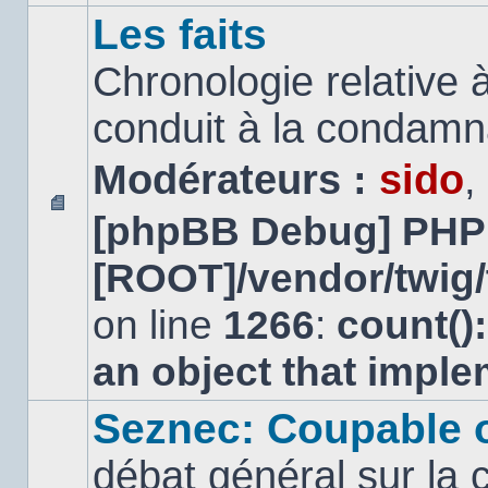
Les faits
Chronologie relative à
conduit à la condamn
Modérateurs :
sido
,
[phpBB Debug] PHP
Aucun
message
[ROOT]/vendor/twig/
non
lu
on line
1266
:
count()
an object that impl
Seznec: Coupable 
débat général sur la 