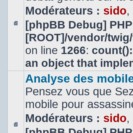
Modérateurs :
sido
,
[phpBB Debug] PHP
Aucun
[ROOT]/vendor/twig/
message
non
lu
on line
1266
:
count()
an object that impl
Analyse des mobil
Pensez vous que Sezn
mobile pour assassi
Modérateurs :
sido
,
[phpBB Debug] PHP
Aucun