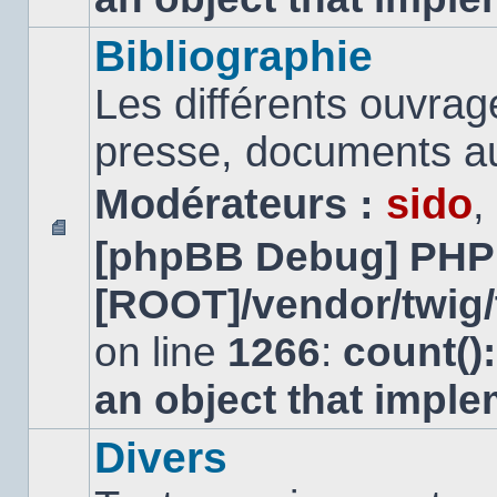
Bibliographie
Les différents ouvrage
presse, documents au
Modérateurs :
sido
,
[phpBB Debug] PHP
Aucun
message
[ROOT]/vendor/twig/
non
lu
on line
1266
:
count()
an object that impl
Divers