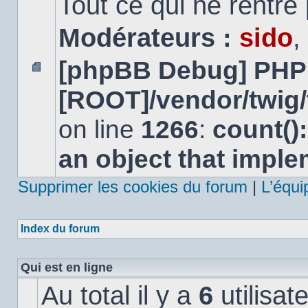
Tout ce qui ne rentre
Modérateurs :
sido
,
[phpBB Debug] PHP
Aucun
[ROOT]/vendor/twig/
message
non
lu
on line
1266
:
count()
an object that impl
Supprimer les cookies du forum
|
L’équi
Index du forum
Qui est en ligne
Au total il y a
6
utilisat