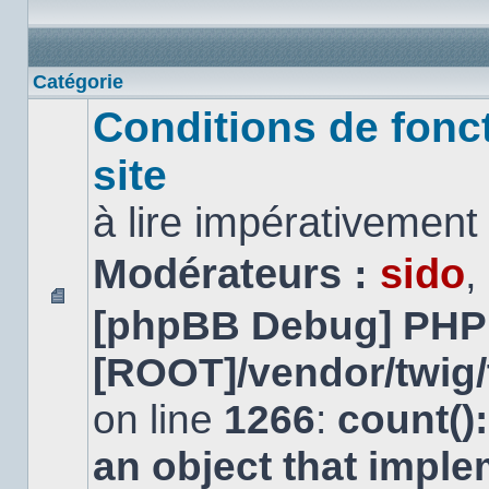
Catégorie
Conditions de fonc
site
à lire impérativemen
Modérateurs :
sido
,
[phpBB Debug] PHP
Aucun
message
non
[ROOT]/vendor/twig/
lu
on line
1266
:
count()
an object that impl