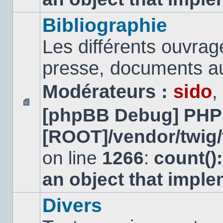
Bibliographie
Les différents ouvrage
presse, documents au
Modérateurs :
sido
,
[phpBB Debug] PHP
Aucun
message
[ROOT]/vendor/twig/
non
lu
on line
1266
:
count()
an object that impl
Divers