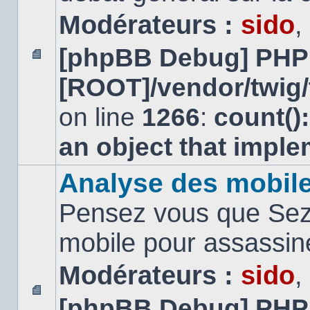
Modérateurs :
sido
,
[phpBB Debug] PHP
Aucun
[ROOT]/vendor/twig/
message
non
lu
on line
1266
:
count()
an object that impl
Analyse des mobil
Pensez vous que Sezn
mobile pour assassi
Modérateurs :
sido
,
[phpBB Debug] PHP
Aucun