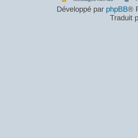
Messages
A
Développé par
phpBB
® 
non
m
Traduit 
lus
n
lu