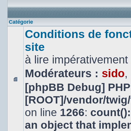
Catégorie
Conditions de fonc
site
à lire impérativemen
Modérateurs :
sido
,
[phpBB Debug] PHP
Aucun
message
non
[ROOT]/vendor/twig/
lu
on line
1266
:
count()
an object that impl