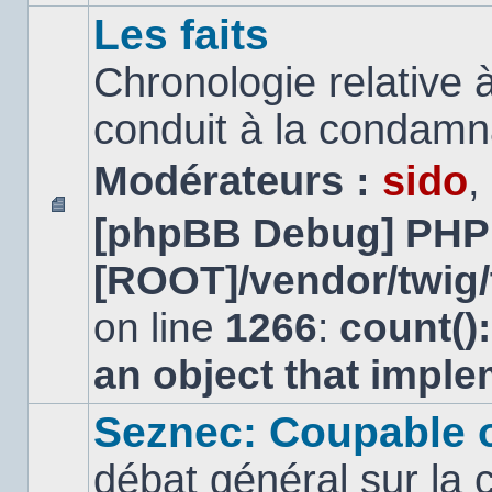
Les faits
Chronologie relative à
conduit à la condamn
Modérateurs :
sido
,
[phpBB Debug] PHP
Aucun
message
[ROOT]/vendor/twig/
non
lu
on line
1266
:
count()
an object that impl
Seznec: Coupable 
débat général sur la 