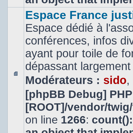
Espace France just
Espace dédié à l'asso
conférences, infos di
ayant pour toile de fo
dépassant largement l
Modérateurs :
sido
,
Aucun
message
[phpBB Debug] PHP
non
lu
[ROOT]/vendor/twig/
on line
1266
:
count()
an object that impl