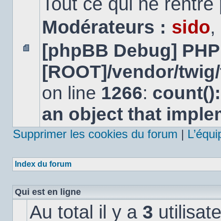
Tout ce qui ne rentre
Modérateurs :
sido
,
[phpBB Debug] PHP
Aucun
[ROOT]/vendor/twig/
message
non
lu
on line
1266
:
count()
an object that impl
Supprimer les cookies du forum
|
L’équi
Index du forum
Qui est en ligne
Au total il y a
3
utilisat