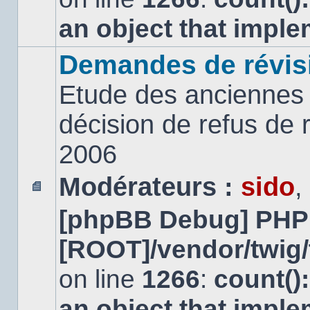
an object that impl
Demandes de révis
Etude des anciennes 
décision de refus de
2006
Modérateurs :
sido
,
Aucun
[phpBB Debug] PHP
message
non
lu
[ROOT]/vendor/twig/
on line
1266
:
count()
an object that impl