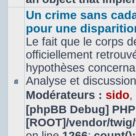
Un crime sans cada
pour une disparitio
Le fait que le corps 
officiellement retrouv
hypothèses concernan
Analyse et discussio
Aucun
Modérateurs :
sido
,
message
non
lu
[phpBB Debug] PHP
[ROOT]/vendor/twig/
on line
1266
:
count()