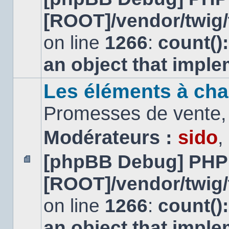
message
[ROOT]/vendor/twig/
non
lu
on line
1266
:
count()
an object that impl
Les éléments à cha
Promesses de vente, 
Modérateurs :
sido
,
[phpBB Debug] PHP
Aucun
[ROOT]/vendor/twig/
message
non
lu
on line
1266
:
count()
an object that impl