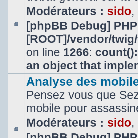
Modérateurs :
sido
,
[phpBB Debug] PHP
Aucun
[ROOT]/vendor/twig/
message
non
lu
on line
1266
:
count()
an object that impl
Analyse des mobil
Pensez vous que Sezn
mobile pour assassi
Modérateurs :
sido
,
[phpBB Debug] PHP
Aucun