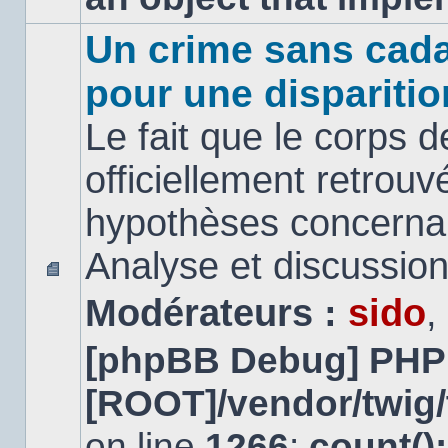
Un crime sans cada
pour une disparitio
Le fait que le corps 
officiellement retrouv
hypothèses concernan
Analyse et discussio
Aucun
Modérateurs :
sido
,
message
non
lu
[phpBB Debug] PHP
[ROOT]/vendor/twig/
on line
1266
:
count()