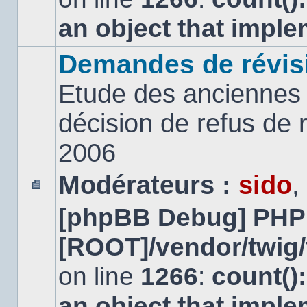
an object that impl
Demandes de révis
Etude des anciennes 
décision de refus de
2006
Modérateurs :
sido
,
Aucun
[phpBB Debug] PHP
message
non
lu
[ROOT]/vendor/twig/
on line
1266
:
count()
an object that impl