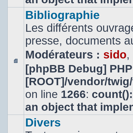
Bibliographie
Les différents ouvrage
presse, documents au
Modérateurs :
sido
,
[phpBB Debug] PHP
Aucun
message
[ROOT]/vendor/twig/
non
lu
on line
1266
:
count()
an object that impl
Divers