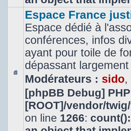
Espace France just
Espace dédié à l'asso
conférences, infos di
ayant pour toile de fo
dépassant largement l
Modérateurs :
sido
,
Aucun
message
[phpBB Debug] PHP
non
lu
[ROOT]/vendor/twig/
on line
1266
:
count()
an object that impl