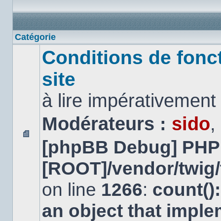
Catégorie
Conditions de fonc
site
à lire impérativemen
Modérateurs :
sido
,
[phpBB Debug] PHP
Aucun
message
non
[ROOT]/vendor/twig/
lu
on line
1266
:
count()
an object that impl