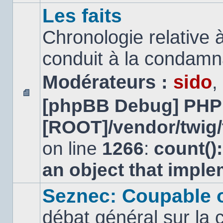
Les faits
Chronologie relative à
conduit à la condamn
Modérateurs :
sido
,
[phpBB Debug] PHP
Aucun
message
[ROOT]/vendor/twig/
non
lu
on line
1266
:
count()
an object that impl
Seznec: Coupable 
débat général sur la 