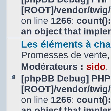
message
[ROOT]/vendor/twig/
non
lu
on line
1266
:
count()
an object that impl
Les éléments à cha
Promesses de vente, 
Modérateurs :
sido
,
[phpBB Debug] PHP
Aucun
[ROOT]/vendor/twig/
message
non
lu
on line
1266
:
count()
an object that impl