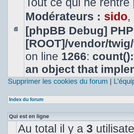
Tout ce qui ne rentre
Modérateurs :
sido
,
[phpBB Debug] PHP
Aucun
[ROOT]/vendor/twig/
message
non
lu
on line
1266
:
count()
an object that impl
Supprimer les cookies du forum
|
L’équi
Index du forum
Qui est en ligne
Au total il y a
3
utilisat