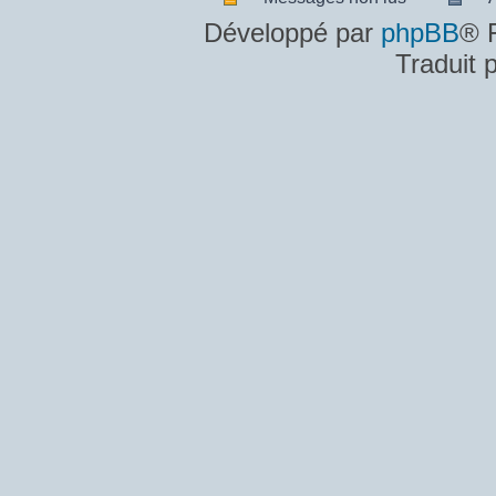
Messages
A
Développé par
phpBB
® 
non
m
Traduit 
lus
n
lu