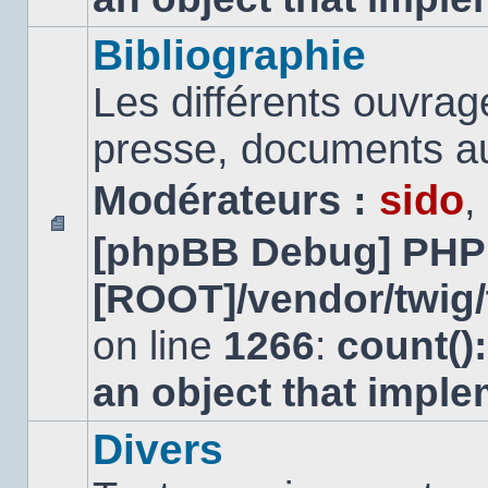
Bibliographie
Les différents ouvrage
presse, documents au
Modérateurs :
sido
,
[phpBB Debug] PHP
Aucun
message
[ROOT]/vendor/twig/
non
lu
on line
1266
:
count()
an object that impl
Divers