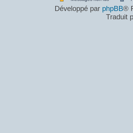
Messages
A
Développé par
phpBB
® 
non
m
Traduit 
lus
n
lu