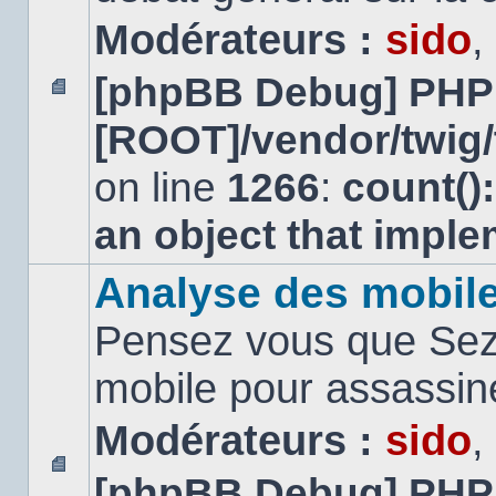
Modérateurs :
sido
,
[phpBB Debug] PHP
Aucun
[ROOT]/vendor/twig/
message
non
lu
on line
1266
:
count()
an object that impl
Analyse des mobil
Pensez vous que Sezn
mobile pour assassi
Modérateurs :
sido
,
[phpBB Debug] PHP
Aucun