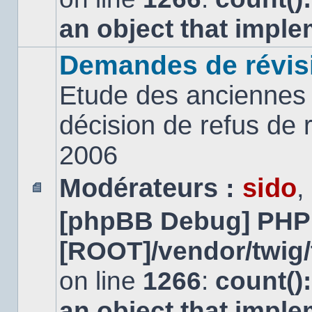
an object that impl
Demandes de révis
Etude des anciennes 
décision de refus de
2006
Modérateurs :
sido
,
Aucun
[phpBB Debug] PHP
message
non
lu
[ROOT]/vendor/twig/
on line
1266
:
count()
an object that impl