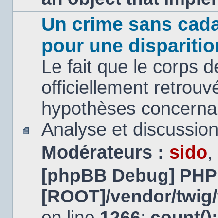
Un crime sans cada
pour une disparitio
Le fait que le corps 
officiellement retrouv
hypothèses concernan
Analyse et discussio
Aucun
Modérateurs :
sido
,
message
non
lu
[phpBB Debug] PHP
[ROOT]/vendor/twig/
on line
1266
:
count()