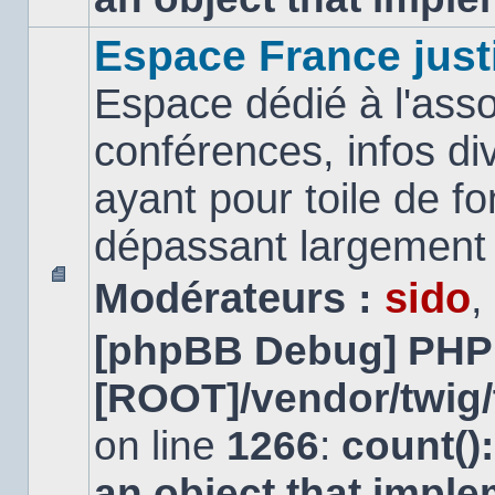
Espace France just
Espace dédié à l'asso
conférences, infos di
ayant pour toile de fo
dépassant largement l
Modérateurs :
sido
,
Aucun
message
[phpBB Debug] PHP
non
lu
[ROOT]/vendor/twig/
on line
1266
:
count()
an object that impl