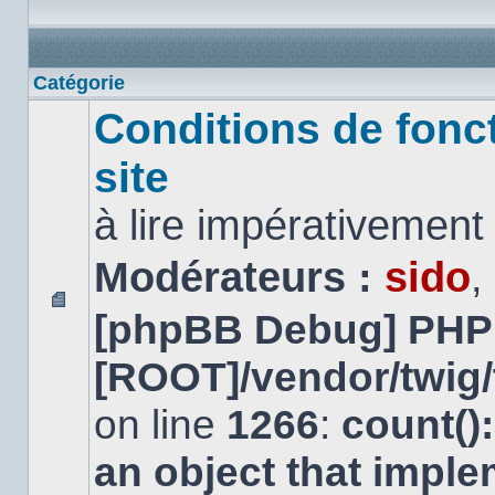
Catégorie
Conditions de fonc
site
à lire impérativemen
Modérateurs :
sido
,
[phpBB Debug] PHP
Aucun
message
non
[ROOT]/vendor/twig/
lu
on line
1266
:
count()
an object that impl