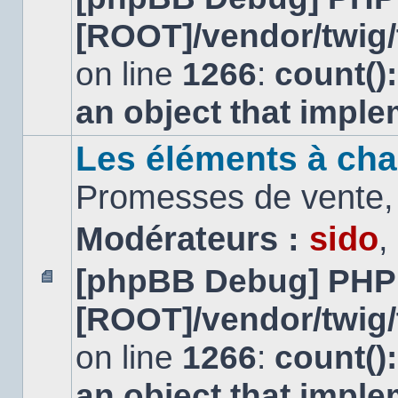
message
[ROOT]/vendor/twig/
non
lu
on line
1266
:
count()
an object that impl
Les éléments à cha
Promesses de vente, 
Modérateurs :
sido
,
[phpBB Debug] PHP
Aucun
[ROOT]/vendor/twig/
message
non
lu
on line
1266
:
count()
an object that impl