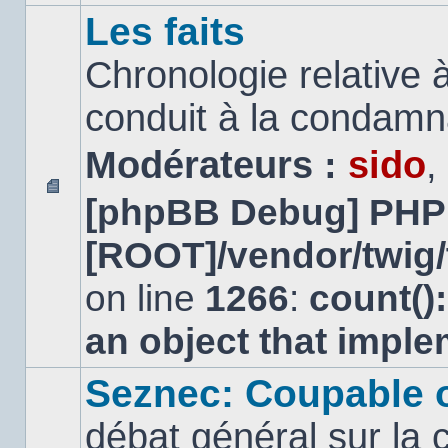
Les faits
Chronologie relative à
conduit à la condamn
Modérateurs :
sido
,
[phpBB Debug] PHP
Aucun
message
[ROOT]/vendor/twig/
non
lu
on line
1266
:
count()
an object that impl
Seznec: Coupable 
débat général sur la 