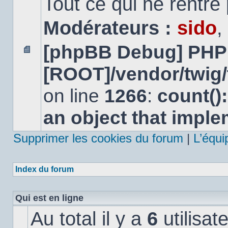
Tout ce qui ne rentre
Modérateurs :
sido
,
[phpBB Debug] PHP
Aucun
[ROOT]/vendor/twig/
message
non
lu
on line
1266
:
count()
an object that impl
Supprimer les cookies du forum
|
L’équi
Index du forum
Qui est en ligne
Au total il y a
6
utilisat