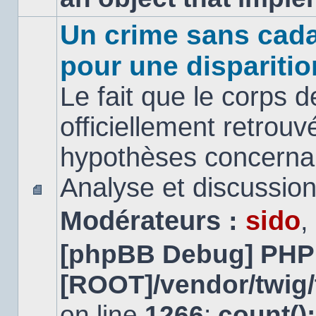
Un crime sans cada
pour une disparitio
Le fait que le corps 
officiellement retrouv
hypothèses concernan
Analyse et discussio
Aucun
Modérateurs :
sido
,
message
non
lu
[phpBB Debug] PHP
[ROOT]/vendor/twig/
on line
1266
:
count()