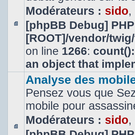
Modérateurs :
sido
,
[phpBB Debug] PHP
Aucun
[ROOT]/vendor/twig/
message
non
lu
on line
1266
:
count()
an object that impl
Analyse des mobil
Pensez vous que Sezn
mobile pour assassi
Modérateurs :
sido
,
[phpBB Debug] PHP
Aucun