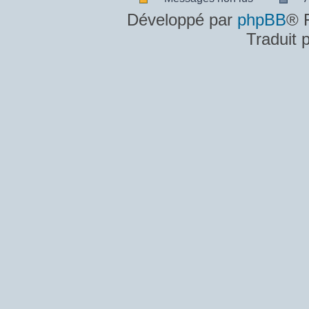
Messages
A
Développé par
phpBB
® 
non
m
Traduit 
lus
n
lu