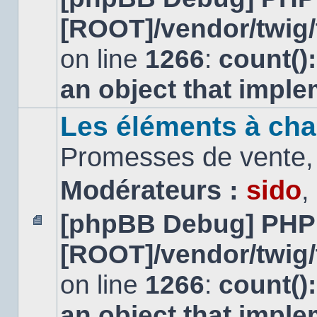
message
[ROOT]/vendor/twig/
non
lu
on line
1266
:
count()
an object that impl
Les éléments à cha
Promesses de vente, 
Modérateurs :
sido
,
[phpBB Debug] PHP
Aucun
[ROOT]/vendor/twig/
message
non
lu
on line
1266
:
count()
an object that impl