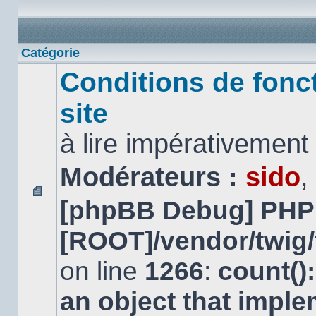
Catégorie
Conditions de fonc
site
à lire impérativemen
Modérateurs :
sido
,
[phpBB Debug] PHP
Aucun
message
non
[ROOT]/vendor/twig/
lu
on line
1266
:
count()
an object that impl