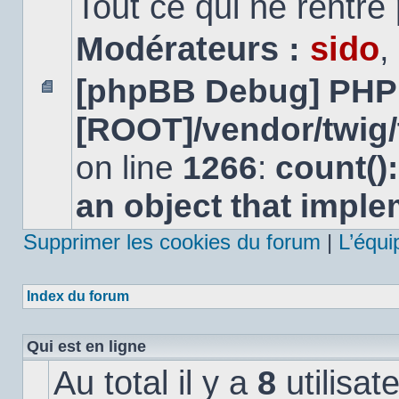
Tout ce qui ne rentre
Modérateurs :
sido
,
[phpBB Debug] PHP
Aucun
[ROOT]/vendor/twig/
message
non
lu
on line
1266
:
count()
an object that impl
Supprimer les cookies du forum
|
L’équi
Index du forum
Qui est en ligne
Au total il y a
8
utilisat