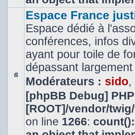
Espace France just
Espace dédié à l'asso
conférences, infos di
ayant pour toile de fo
dépassant largement l
Modérateurs :
sido
,
Aucun
message
[phpBB Debug] PHP
non
lu
[ROOT]/vendor/twig/
on line
1266
:
count()
an object that impl