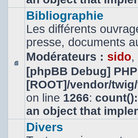
Bibliographie
Les différents ouvrage
presse, documents au
Modérateurs :
sido
,
[phpBB Debug] PHP
Aucun
message
[ROOT]/vendor/twig/
non
lu
on line
1266
:
count()
an object that impl
Divers