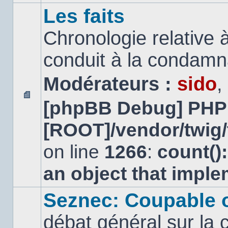
Les faits
Chronologie relative à
conduit à la condamn
Modérateurs :
sido
,
[phpBB Debug] PHP
Aucun
message
[ROOT]/vendor/twig/
non
lu
on line
1266
:
count()
an object that impl
Seznec: Coupable 
débat général sur la 