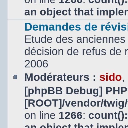
an object that impl
Demandes de révis
Etude des anciennes 
décision de refus de
2006
Modérateurs :
sido
,
Aucun
[phpBB Debug] PHP
message
non
lu
[ROOT]/vendor/twig/
on line
1266
:
count()
an object that impl