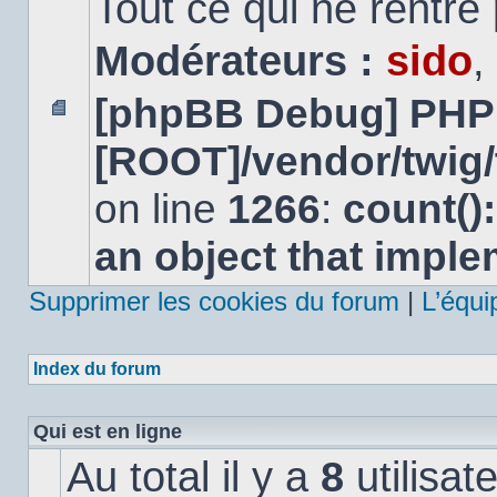
Tout ce qui ne rentre
Modérateurs :
sido
,
[phpBB Debug] PHP
Aucun
[ROOT]/vendor/twig/
message
non
lu
on line
1266
:
count()
an object that impl
Supprimer les cookies du forum
|
L’équi
Index du forum
Qui est en ligne
Au total il y a
8
utilisat