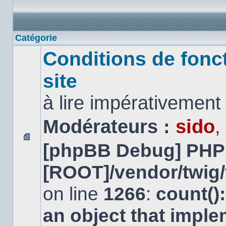
Catégorie
Conditions de fonc
site
à lire impérativemen
Modérateurs :
sido
,
[phpBB Debug] PHP
Aucun
message
non
[ROOT]/vendor/twig/
lu
on line
1266
:
count()
an object that impl