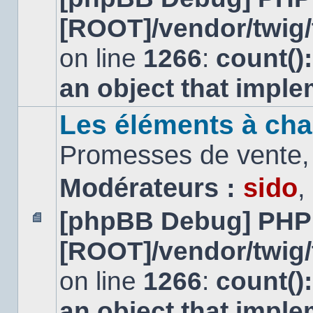
message
[ROOT]/vendor/twig/
non
lu
on line
1266
:
count()
an object that impl
Les éléments à cha
Promesses de vente, 
Modérateurs :
sido
,
[phpBB Debug] PHP
Aucun
[ROOT]/vendor/twig/
message
non
lu
on line
1266
:
count()
an object that impl