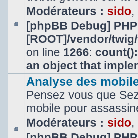
Modérateurs :
sido
,
[phpBB Debug] PHP
Aucun
[ROOT]/vendor/twig/
message
non
lu
on line
1266
:
count()
an object that impl
Analyse des mobil
Pensez vous que Sezn
mobile pour assassi
Modérateurs :
sido
,
[phpBB Debug] PHP
Aucun