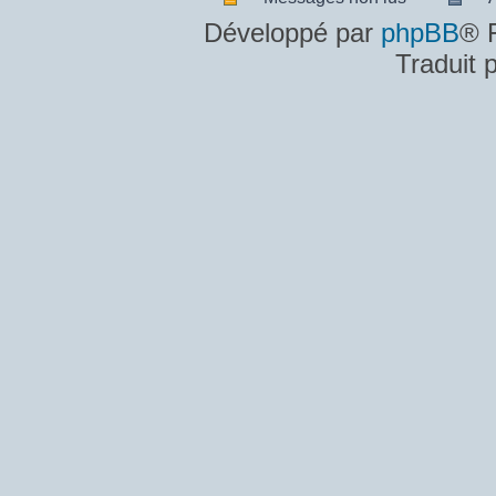
Messages
A
Développé par
phpBB
® 
non
m
Traduit 
lus
n
lu