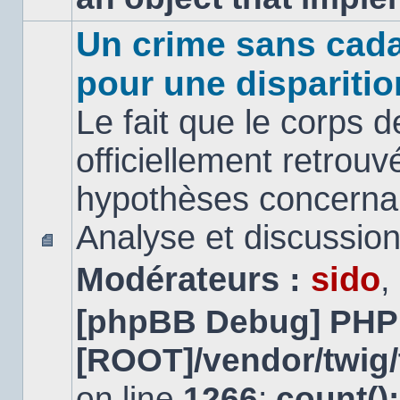
Un crime sans cada
pour une disparitio
Le fait que le corps 
officiellement retrouv
hypothèses concernan
Analyse et discussio
Aucun
Modérateurs :
sido
,
message
non
lu
[phpBB Debug] PHP
[ROOT]/vendor/twig/
on line
1266
:
count()