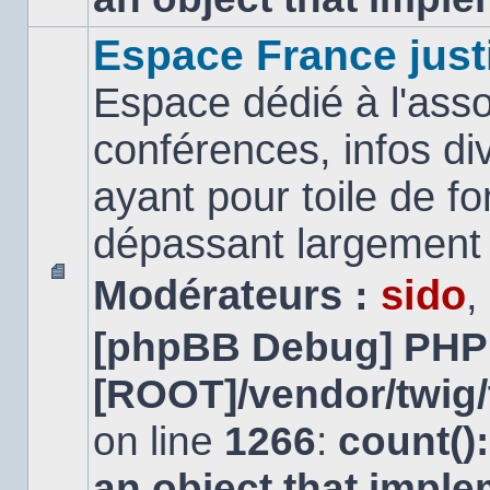
Espace France just
Espace dédié à l'asso
conférences, infos di
ayant pour toile de fo
dépassant largement l
Modérateurs :
sido
,
Aucun
message
[phpBB Debug] PHP
non
lu
[ROOT]/vendor/twig/
on line
1266
:
count()
an object that impl