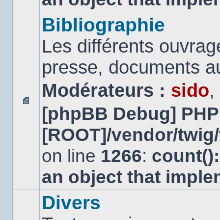
Bibliographie
Les différents ouvrage
presse, documents au
Modérateurs :
sido
,
[phpBB Debug] PHP
Aucun
message
[ROOT]/vendor/twig/
non
lu
on line
1266
:
count()
an object that impl
Divers