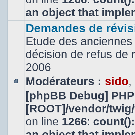
an object that impl
Demandes de révis
Etude des anciennes 
décision de refus de
2006
Modérateurs :
sido
,
Aucun
[phpBB Debug] PHP
message
non
lu
[ROOT]/vendor/twig/
on line
1266
:
count()
an object that impl