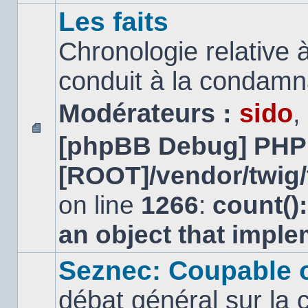
Les faits
Chronologie relative à
conduit à la condamn
Modérateurs :
sido
,
[phpBB Debug] PHP
Aucun
message
[ROOT]/vendor/twig/
non
lu
on line
1266
:
count()
an object that impl
Seznec: Coupable 
débat général sur la 