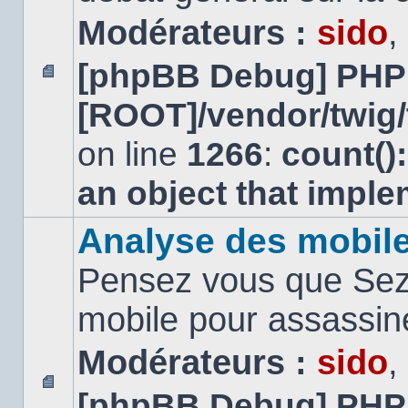
Modérateurs :
sido
,
[phpBB Debug] PHP
Aucun
[ROOT]/vendor/twig/
message
non
lu
on line
1266
:
count()
an object that impl
Analyse des mobil
Pensez vous que Sezn
mobile pour assassi
Modérateurs :
sido
,
[phpBB Debug] PHP
Aucun