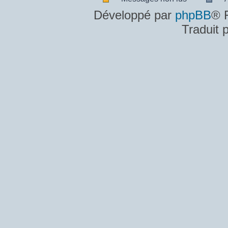
Messages
A
Développé par
phpBB
® 
non
m
Traduit 
lus
n
lu