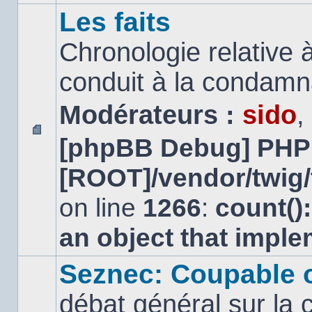
Les faits
Chronologie relative à
conduit à la condamn
Modérateurs :
sido
,
[phpBB Debug] PHP
Aucun
message
[ROOT]/vendor/twig/
non
lu
on line
1266
:
count()
an object that impl
Seznec: Coupable 
débat général sur la 