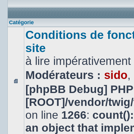
Catégorie
Conditions de fonc
site
à lire impérativemen
Modérateurs :
sido
,
[phpBB Debug] PHP
Aucun
message
non
[ROOT]/vendor/twig/
lu
on line
1266
:
count()
an object that impl