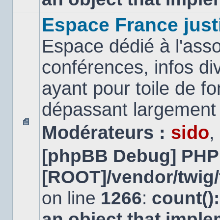
Espace France just
Espace dédié à l'asso
conférences, infos di
ayant pour toile de fo
dépassant largement l
Modérateurs :
sido
,
Aucun
message
[phpBB Debug] PHP
non
lu
[ROOT]/vendor/twig/
on line
1266
:
count()
an object that impl