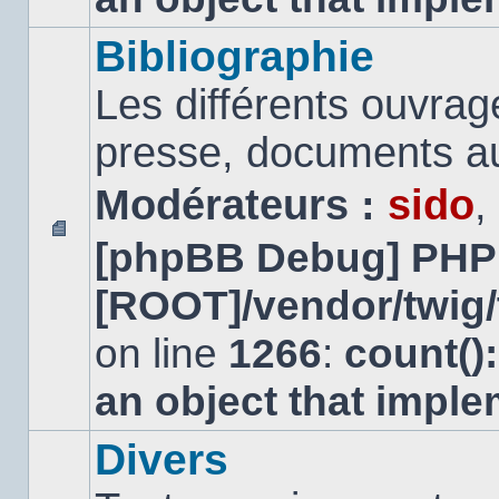
Bibliographie
Les différents ouvrage
presse, documents au
Modérateurs :
sido
,
[phpBB Debug] PHP
Aucun
message
[ROOT]/vendor/twig/
non
lu
on line
1266
:
count()
an object that impl
Divers