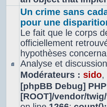
Un crime sans cada
pour une disparitio
Le fait que le corps 
officiellement retrouv
hypothèses concernan
Analyse et discussio
Aucun
Modérateurs :
sido
,
message
non
lu
[phpBB Debug] PHP
[ROOT]/vendor/twig/
on line
1266
:
count()