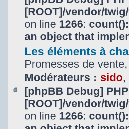
message
[ROOT]/vendor/twig/
non
lu
on line
1266
:
count()
an object that impl
Les éléments à cha
Promesses de vente, 
Modérateurs :
sido
,
[phpBB Debug] PHP
Aucun
[ROOT]/vendor/twig/
message
non
lu
on line
1266
:
count()
an object that impl