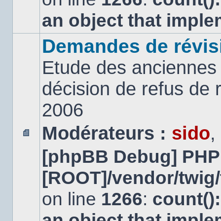
an object that impl
Demandes de révis
Etude des anciennes 
décision de refus de
2006
Modérateurs :
sido
,
Aucun
[phpBB Debug] PHP
message
non
lu
[ROOT]/vendor/twig/
on line
1266
:
count()
an object that impl