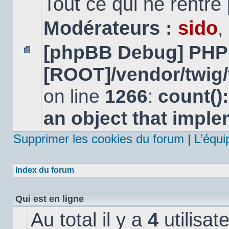
Tout ce qui ne rentre
Modérateurs :
sido
,
[phpBB Debug] PHP
Aucun
[ROOT]/vendor/twig/
message
non
lu
on line
1266
:
count()
an object that impl
Supprimer les cookies du forum
|
L’équi
Index du forum
Qui est en ligne
Au total il y a
4
utilisat