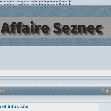
ter must be an array or an object that implements Countable
ter must be an array or an object that implements Countable
um
Suje
et infos site