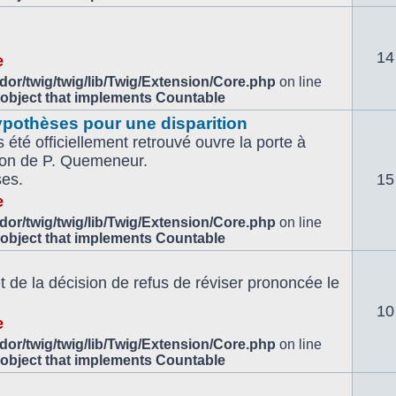
14
e
or/twig/twig/lib/Twig/Extension/Core.php
on line
 object that implements Countable
ypothèses pour une disparition
 été officiellement retrouvé ouvre la porte à
tion de P. Quemeneur.
ses.
15
e
or/twig/twig/lib/Twig/Extension/Core.php
on line
 object that implements Countable
de la décision de refus de réviser prononcée le
10
e
or/twig/twig/lib/Twig/Extension/Core.php
on line
 object that implements Countable