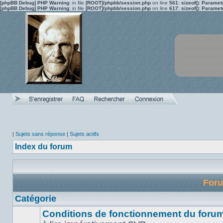
[phpBB Debug] PHP Warning
: in file
[ROOT]/phpbb/session.php
on line
561
:
sizeof(): Parame
[phpBB Debug] PHP Warning
: in file
[ROOT]/phpbb/session.php
on line
617
:
sizeof(): Parame
|
Sujets sans réponse
|
Sujets actifs
Index du forum
For
Catégorie
Conditions de fonctionnement du forum 