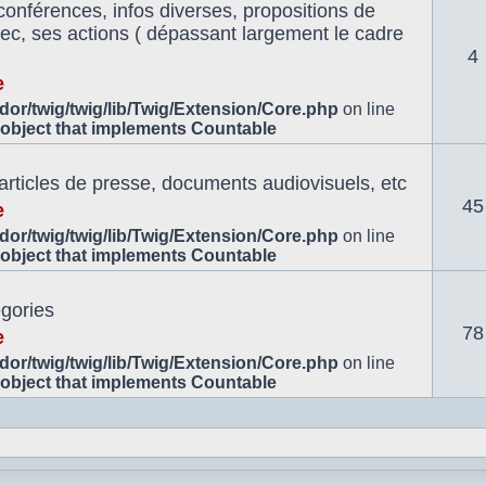
conférences, infos diverses, propositions de
znec, ses actions ( dépassant largement le cadre
4
e
or/twig/twig/lib/Twig/Extension/Core.php
on line
 object that implements Countable
 articles de presse, documents audiovisuels, etc
45
e
or/twig/twig/lib/Twig/Extension/Core.php
on line
 object that implements Countable
égories
78
e
or/twig/twig/lib/Twig/Extension/Core.php
on line
 object that implements Countable