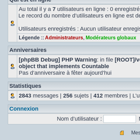
Au total il y a
7
utilisateurs en ligne : 0 enregistré
Le record du nombre d’utilisateurs en ligne est 
Utilisateurs enregistrés : Aucun utilisateur enregi
Légende ::
Administrateurs
,
Modérateurs globaux
Anniversaires
[phpBB Debug] PHP Warning
: in file
[ROOT]/ve
object that implements Countable
Pas d’anniversaire à fêter aujourd’hui
Statistiques
2843
messages |
256
sujets |
412
membres | L’uti
Connexion
Nom d’utilisateur :
Mes
Mes