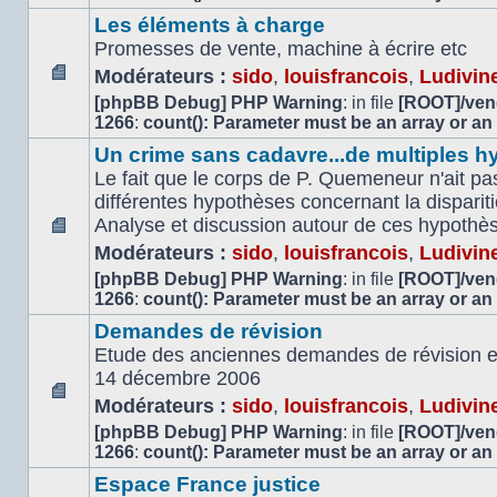
lu
Les éléments à charge
Promesses de vente, machine à écrire etc
Modérateurs :
sido
,
louisfrancois
,
Ludivin
Aucun
[phpBB Debug] PHP Warning
: in file
[ROOT]/vend
message
1266
:
count(): Parameter must be an array or an
non
Un crime sans cadavre...de multiples h
lu
Le fait que le corps de P. Quemeneur n'ait pas
différentes hypothèses concernant la dispari
Analyse et discussion autour de ces hypothè
Aucun
Modérateurs :
sido
,
louisfrancois
,
Ludivin
message
[phpBB Debug] PHP Warning
: in file
[ROOT]/vend
non
1266
:
count(): Parameter must be an array or an
lu
Demandes de révision
Etude des anciennes demandes de révision et 
14 décembre 2006
Modérateurs :
sido
,
louisfrancois
,
Ludivin
Aucun
[phpBB Debug] PHP Warning
: in file
[ROOT]/vend
message
1266
:
count(): Parameter must be an array or an
non
lu
Espace France justice