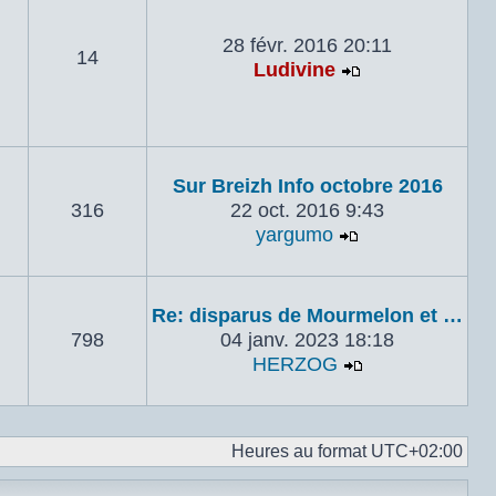
28 févr. 2016 20:11
14
Ludivine
Voir le dernie
Sur Breizh Info octobre 2016
316
22 oct. 2016 9:43
yargumo
Voir le dernier
Re: disparus de Mourmelon et …
798
04 janv. 2023 18:18
HERZOG
Voir le dernie
Heures au format
UTC+02:00