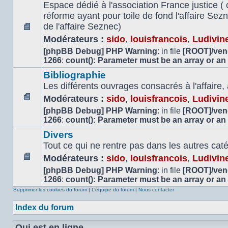
Espace dédié à l'association France justice ( 
réforme ayant pour toile de fond l'affaire Se
de l'affaire Seznec)
Aucun
Modérateurs :
sido
,
louisfrancois
,
Ludivin
message
[phpBB Debug] PHP Warning
: in file
[ROOT]/vend
non
1266
:
count(): Parameter must be an array or an
lu
Bibliographie
Les différents ouvrages consacrés à l'affaire,
Modérateurs :
sido
,
louisfrancois
,
Ludivin
Aucun
[phpBB Debug] PHP Warning
: in file
[ROOT]/vend
message
1266
:
count(): Parameter must be an array or an
non
Divers
lu
Tout ce qui ne rentre pas dans les autres cat
Modérateurs :
sido
,
louisfrancois
,
Ludivin
Aucun
[phpBB Debug] PHP Warning
: in file
[ROOT]/vend
message
1266
:
count(): Parameter must be an array or an
non
Supprimer les cookies du forum
|
L’équipe du forum
|
Nous contacter
lu
Index du forum
Qui est en ligne