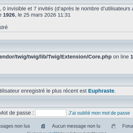
, 0 invisible et 7 invités (d’après le nombre d’utilisateur
de
1926
, le 25 mars 2026 11:31
stré
ndor/twig/twig/lib/Twig/Extension/Core.php
on line
lisateur enregistré le plus récent est
Euphraste
.
Mot de passe :
J’ai oublié mon mot de passe
sages non lus
Aucun message non lu
Foru
sages
Aucun
Pas