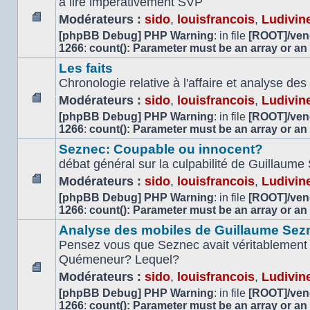
à lire impérativement SVP
Modérateurs :
sido
,
louisfrancois
,
Ludivin
Aucun
[phpBB Debug] PHP Warning
: in file
[ROOT]/vend
message
1266
:
count(): Parameter must be an array or an
non
Les faits
lu
Chronologie relative à l'affaire et analyse d
Modérateurs :
sido
,
louisfrancois
,
Ludivin
Aucun
[phpBB Debug] PHP Warning
: in file
[ROOT]/vend
message
1266
:
count(): Parameter must be an array or an
non
Seznec: Coupable ou innocent?
lu
débat général sur la culpabilité de Guillaume
Modérateurs :
sido
,
louisfrancois
,
Ludivin
Aucun
[phpBB Debug] PHP Warning
: in file
[ROOT]/vend
message
1266
:
count(): Parameter must be an array or an
non
Analyse des mobiles de Guillaume Sez
lu
Pensez vous que Seznec avait véritablement 
Quémeneur? Lequel?
Modérateurs :
sido
,
louisfrancois
,
Ludivin
Aucun
[phpBB Debug] PHP Warning
: in file
[ROOT]/vend
message
1266
:
count(): Parameter must be an array or an
non