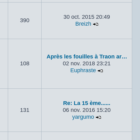
30 oct. 2015 20:49
390
Breizh
Voir le dernier 
Après les fouilles à Traon ar…
108
02 nov. 2018 23:21
Euphraste
Voir le dernie
Re: La 15 ème......
131
06 nov. 2016 15:20
yargumo
Voir le dernier