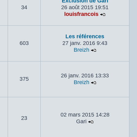
Exclusion de Gari
34
26 août 2015 19:51
louisfrancois
Voir le dern
Les références
603
27 janv. 2016 9:43
Breizh
Voir le dernier 
26 janv. 2016 13:33
375
Breizh
Voir le dernier 
02 mars 2015 14:28
23
Gari
Voir le dernier m