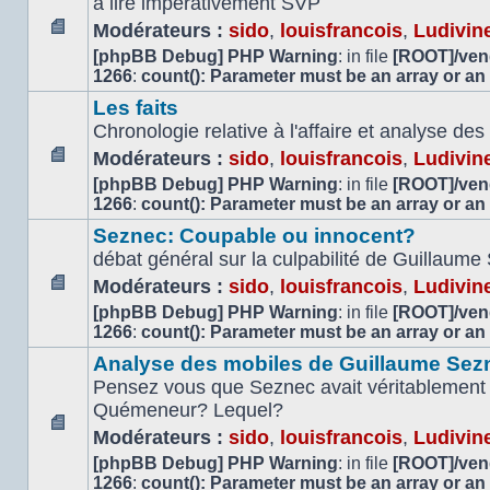
à lire impérativement SVP
Modérateurs :
sido
,
louisfrancois
,
Ludivin
Aucun
[phpBB Debug] PHP Warning
: in file
[ROOT]/vend
message
1266
:
count(): Parameter must be an array or an
non
Les faits
lu
Chronologie relative à l'affaire et analyse d
Modérateurs :
sido
,
louisfrancois
,
Ludivin
Aucun
[phpBB Debug] PHP Warning
: in file
[ROOT]/vend
message
1266
:
count(): Parameter must be an array or an
non
Seznec: Coupable ou innocent?
lu
débat général sur la culpabilité de Guillaume
Modérateurs :
sido
,
louisfrancois
,
Ludivin
Aucun
[phpBB Debug] PHP Warning
: in file
[ROOT]/vend
message
1266
:
count(): Parameter must be an array or an
non
Analyse des mobiles de Guillaume Sez
lu
Pensez vous que Seznec avait véritablement 
Quémeneur? Lequel?
Modérateurs :
sido
,
louisfrancois
,
Ludivin
Aucun
[phpBB Debug] PHP Warning
: in file
[ROOT]/vend
message
1266
:
count(): Parameter must be an array or an
non