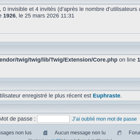
, 0 invisible et 4 invités (d’après le nombre d’utilisateur
de
1926
, le 25 mars 2026 11:31
ndor/twig/twig/lib/Twig/Extension/Core.php
on line
lisateur enregistré le plus récent est
Euphraste
.
Mot de passe :
J’ai oublié mon mot de passe
sages non lus
Aucun message non lu
Foru
sages
Aucun
Pas