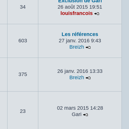
Exclusion de Gari
34
26 août 2015 19:51
louisfrancois
Voir le dern
Les références
603
27 janv. 2016 9:43
Breizh
Voir le dernier 
26 janv. 2016 13:33
375
Breizh
Voir le dernier 
02 mars 2015 14:28
23
Gari
Voir le dernier m