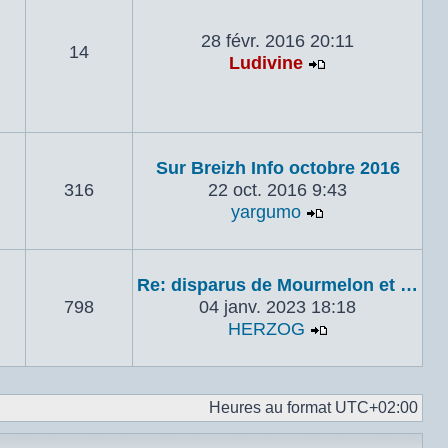
28 févr. 2016 20:11
14
Ludivine
Voir le dernie
Sur Breizh Info octobre 2016
316
22 oct. 2016 9:43
yargumo
Voir le dernier
Re: disparus de Mourmelon et …
798
04 janv. 2023 18:18
HERZOG
Voir le dernie
Heures au format
UTC+02:00