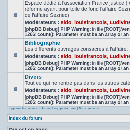
Espace dédié à l'association France justice ( 
réforme ayant pour toile de fond l'affaire Se
de l'affaire Seznec)
Aucun
Modérateurs :
sido
,
louisfrancois
,
Ludivin
message
[phpBB Debug] PHP Warning
: in file
[ROOT]/vend
non
1266
:
count(): Parameter must be an array or an
lu
Bibliographie
Les différents ouvrages consacrés à l'affaire,
Modérateurs :
sido
,
louisfrancois
,
Ludivin
Aucun
[phpBB Debug] PHP Warning
: in file
[ROOT]/vend
message
1266
:
count(): Parameter must be an array or an
non
Divers
lu
Tout ce qui ne rentre pas dans les autres cat
Modérateurs :
sido
,
louisfrancois
,
Ludivin
Aucun
[phpBB Debug] PHP Warning
: in file
[ROOT]/vend
message
1266
:
count(): Parameter must be an array or an
non
Supprimer les cookies du forum
|
L’équipe du forum
|
Nous contacter
lu
Index du forum
Qui est en ligne