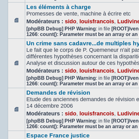
lu
Les éléments à charge
Promesses de vente, machine à écrire etc
Modérateurs :
sido
,
louisfrancois
,
Ludivin
Aucun
[phpBB Debug] PHP Warning
: in file
[ROOT]/vend
message
1266
:
count(): Parameter must be an array or an
non
Un crime sans cadavre...de multiples h
lu
Le fait que le corps de P. Quemeneur n'ait pas
différentes hypothèses concernant la dispari
Analyse et discussion autour de ces hypothè
Aucun
Modérateurs :
sido
,
louisfrancois
,
Ludivin
message
[phpBB Debug] PHP Warning
: in file
[ROOT]/vend
non
1266
:
count(): Parameter must be an array or an
lu
Demandes de révision
Etude des anciennes demandes de révision et 
14 décembre 2006
Modérateurs :
sido
,
louisfrancois
,
Ludivin
Aucun
[phpBB Debug] PHP Warning
: in file
[ROOT]/vend
message
1266
:
count(): Parameter must be an array or an
non
lu
Espace France justice