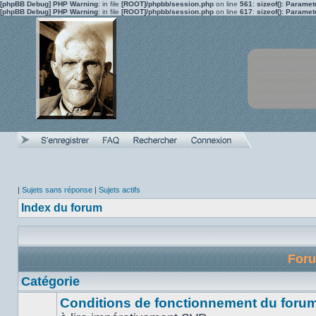
[phpBB Debug] PHP Warning
: in file
[ROOT]/phpbb/session.php
on line
561
:
sizeof(): Parame
[phpBB Debug] PHP Warning
: in file
[ROOT]/phpbb/session.php
on line
617
:
sizeof(): Parame
|
Sujets sans réponse
|
Sujets actifs
Index du forum
For
Catégorie
Conditions de fonctionnement du forum 