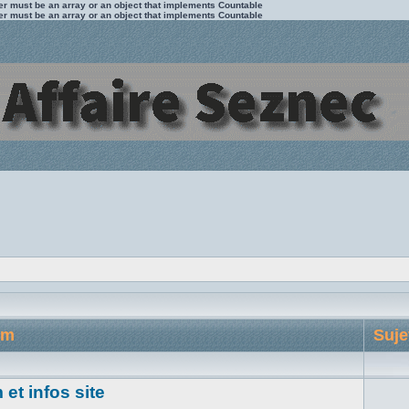
ter must be an array or an object that implements Countable
ter must be an array or an object that implements Countable
um
Suje
et infos site