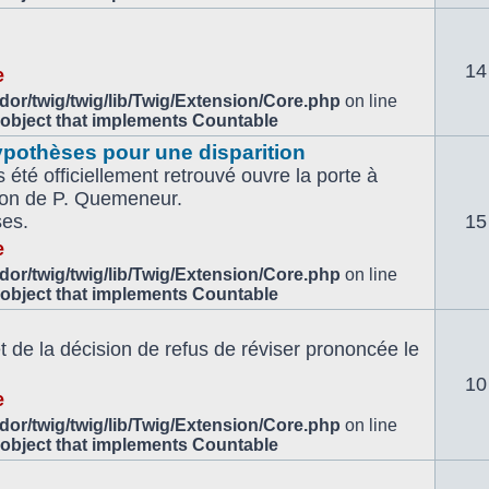
14
e
or/twig/twig/lib/Twig/Extension/Core.php
on line
 object that implements Countable
ypothèses pour une disparition
 été officiellement retrouvé ouvre la porte à
tion de P. Quemeneur.
ses.
15
e
or/twig/twig/lib/Twig/Extension/Core.php
on line
 object that implements Countable
de la décision de refus de réviser prononcée le
10
e
or/twig/twig/lib/Twig/Extension/Core.php
on line
 object that implements Countable