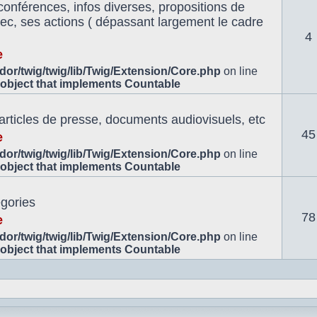
conférences, infos diverses, propositions de
znec, ses actions ( dépassant largement le cadre
4
e
or/twig/twig/lib/Twig/Extension/Core.php
on line
 object that implements Countable
 articles de presse, documents audiovisuels, etc
45
e
or/twig/twig/lib/Twig/Extension/Core.php
on line
 object that implements Countable
égories
78
e
or/twig/twig/lib/Twig/Extension/Core.php
on line
 object that implements Countable