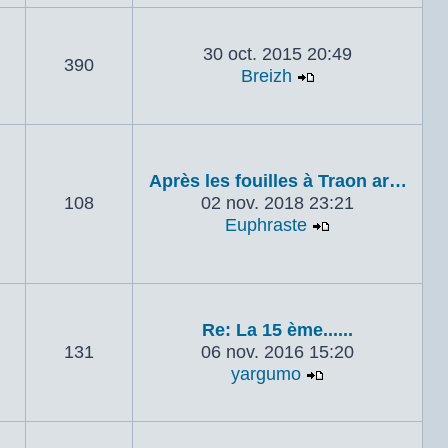
30 oct. 2015 20:49
390
Breizh
Voir le dernier 
Après les fouilles à Traon ar…
108
02 nov. 2018 23:21
Euphraste
Voir le dernie
Re: La 15 ème......
131
06 nov. 2016 15:20
yargumo
Voir le dernier