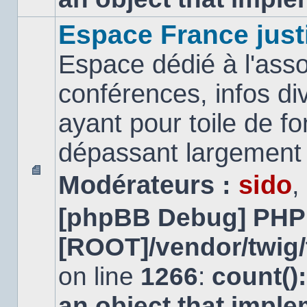
Espace France just
Espace dédié à l'asso
conférences, infos di
ayant pour toile de fo
dépassant largement l
Modérateurs :
sido
,
Aucun
message
[phpBB Debug] PHP
non
lu
[ROOT]/vendor/twig/
on line
1266
:
count()
an object that impl