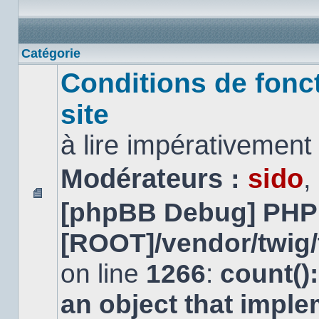
Catégorie
Conditions de fonc
site
à lire impérativemen
Modérateurs :
sido
,
[phpBB Debug] PHP
Aucun
message
non
[ROOT]/vendor/twig/
lu
on line
1266
:
count()
an object that impl