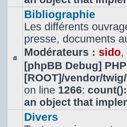
Bibliographie
Les différents ouvrage
presse, documents au
Modérateurs :
sido
,
[phpBB Debug] PHP
Aucun
message
[ROOT]/vendor/twig/
non
lu
on line
1266
:
count()
an object that impl
Divers