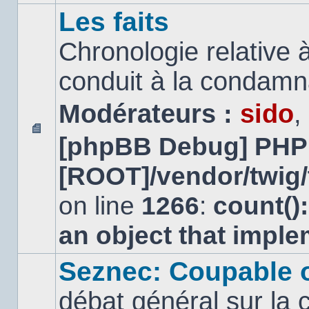
Les faits
Chronologie relative à
conduit à la condamn
Modérateurs :
sido
,
[phpBB Debug] PHP
Aucun
message
[ROOT]/vendor/twig/
non
lu
on line
1266
:
count()
an object that impl
Seznec: Coupable 
débat général sur la 