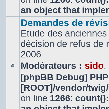
an object that impl
Demandes de révis
Etude des anciennes 
décision de refus de
2006
Modérateurs :
sido
,
Aucun
[phpBB Debug] PHP
message
non
lu
[ROOT]/vendor/twig/
on line
1266
:
count()
an object that impl