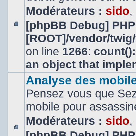
Modérateurs :
sido
,
[phpBB Debug] PHP
Aucun
[ROOT]/vendor/twig/
message
non
lu
on line
1266
:
count()
an object that impl
Analyse des mobil
Pensez vous que Sezn
mobile pour assassi
Modérateurs :
sido
,
[phpBB Debug] PHP
Aucun