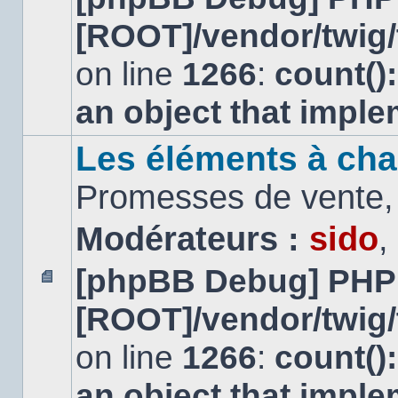
message
[ROOT]/vendor/twig/
non
lu
on line
1266
:
count()
an object that impl
Les éléments à cha
Promesses de vente, 
Modérateurs :
sido
,
[phpBB Debug] PHP
Aucun
[ROOT]/vendor/twig/
message
non
lu
on line
1266
:
count()
an object that impl