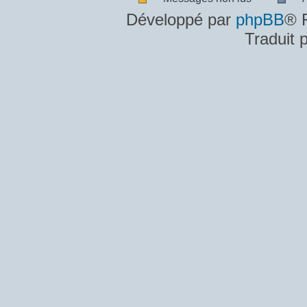
Messages
A
Développé par
phpBB
® 
non
m
Traduit 
lus
n
lu