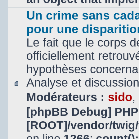
Un crime sans cada
pour une disparitio
Le fait que le corps 
officiellement retrouv
hypothèses concernan
Analyse et discussio
Aucun
Modérateurs :
sido
,
message
non
lu
[phpBB Debug] PHP
[ROOT]/vendor/twig/
on line
1266
:
count()