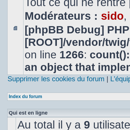
Tout ce qui ne rentre
Modérateurs :
sido
,
[phpBB Debug] PHP
Aucun
[ROOT]/vendor/twig/
message
non
lu
on line
1266
:
count()
an object that impl
Supprimer les cookies du forum
|
L’équi
Index du forum
Qui est en ligne
Au total il y a
9
utilisat