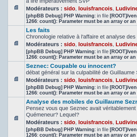
à lire impérativement SVP
Modérateurs :
sido
,
louisfrancois
,
Ludivin
Aucun
[phpBB Debug] PHP Warning
: in file
[ROOT]/vend
message
1266
:
count(): Parameter must be an array or an
non
Les faits
lu
Chronologie relative à l'affaire et analyse d
Modérateurs :
sido
,
louisfrancois
,
Ludivin
Aucun
[phpBB Debug] PHP Warning
: in file
[ROOT]/vend
message
1266
:
count(): Parameter must be an array or an
non
Seznec: Coupable ou innocent?
lu
débat général sur la culpabilité de Guillaume
Modérateurs :
sido
,
louisfrancois
,
Ludivin
Aucun
[phpBB Debug] PHP Warning
: in file
[ROOT]/vend
message
1266
:
count(): Parameter must be an array or an
non
Analyse des mobiles de Guillaume Sez
lu
Pensez vous que Seznec avait véritablement 
Quémeneur? Lequel?
Modérateurs :
sido
,
louisfrancois
,
Ludivin
Aucun
[phpBB Debug] PHP Warning
: in file
[ROOT]/vend
message
1266
:
count(): Parameter must be an array or an
non