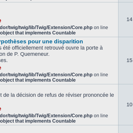
14
e
or/twig/twig/lib/Twig/Extension/Core.php
on line
 object that implements Countable
ypothèses pour une disparition
 été officiellement retrouvé ouvre la porte à
tion de P. Quemeneur.
ses.
15
e
or/twig/twig/lib/Twig/Extension/Core.php
on line
 object that implements Countable
de la décision de refus de réviser prononcée le
10
e
or/twig/twig/lib/Twig/Extension/Core.php
on line
 object that implements Countable