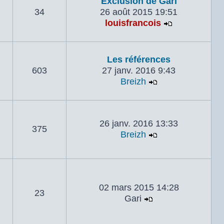
Exclusion de Gari
34
26 août 2015 19:51
louisfrancois
Voir le dern
Les références
603
27 janv. 2016 9:43
Breizh
Voir le dernier 
26 janv. 2016 13:33
375
Breizh
Voir le dernier 
02 mars 2015 14:28
23
Gari
Voir le dernier m