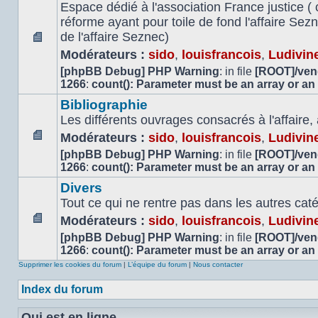
Espace dédié à l'association France justice ( 
réforme ayant pour toile de fond l'affaire Se
de l'affaire Seznec)
Aucun
Modérateurs :
sido
,
louisfrancois
,
Ludivin
message
[phpBB Debug] PHP Warning
: in file
[ROOT]/vend
non
1266
:
count(): Parameter must be an array or an
lu
Bibliographie
Les différents ouvrages consacrés à l'affaire,
Modérateurs :
sido
,
louisfrancois
,
Ludivin
Aucun
[phpBB Debug] PHP Warning
: in file
[ROOT]/vend
message
1266
:
count(): Parameter must be an array or an
non
Divers
lu
Tout ce qui ne rentre pas dans les autres cat
Modérateurs :
sido
,
louisfrancois
,
Ludivin
Aucun
[phpBB Debug] PHP Warning
: in file
[ROOT]/vend
message
1266
:
count(): Parameter must be an array or an
non
Supprimer les cookies du forum
|
L’équipe du forum
|
Nous contacter
lu
Index du forum
Qui est en ligne