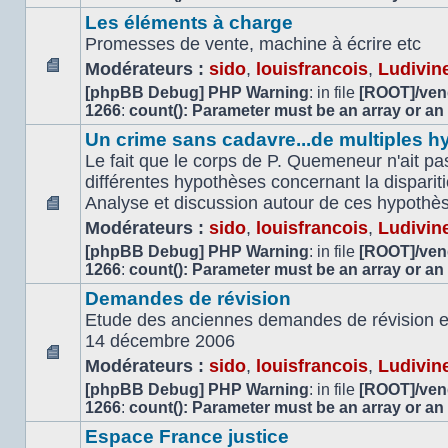
lu
Les éléments à charge
Promesses de vente, machine à écrire etc
Modérateurs :
sido
,
louisfrancois
,
Ludivin
Aucun
[phpBB Debug] PHP Warning
: in file
[ROOT]/vend
message
1266
:
count(): Parameter must be an array or an
non
Un crime sans cadavre...de multiples h
lu
Le fait que le corps de P. Quemeneur n'ait pas
différentes hypothèses concernant la dispari
Analyse et discussion autour de ces hypothè
Aucun
Modérateurs :
sido
,
louisfrancois
,
Ludivin
message
[phpBB Debug] PHP Warning
: in file
[ROOT]/vend
non
1266
:
count(): Parameter must be an array or an
lu
Demandes de révision
Etude des anciennes demandes de révision et 
14 décembre 2006
Modérateurs :
sido
,
louisfrancois
,
Ludivin
Aucun
[phpBB Debug] PHP Warning
: in file
[ROOT]/vend
message
1266
:
count(): Parameter must be an array or an
non
lu
Espace France justice