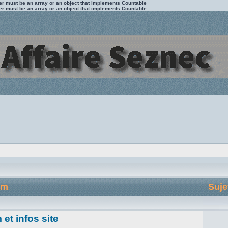
ter must be an array or an object that implements Countable
ter must be an array or an object that implements Countable
um
Suje
et infos site