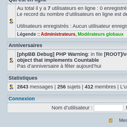
Au total il y a
7
utilisateurs en ligne : 0 enregistré
Le record du nombre d’utilisateurs en ligne est 
Utilisateurs enregistrés : Aucun utilisateur enregi
Légende ::
Administrateurs
,
Modérateurs globaux
Anniversaires
[phpBB Debug] PHP Warning
: in file
[ROOT]/ve
object that implements Countable
Pas d’anniversaire à fêter aujourd’hui
Statistiques
2843
messages |
256
sujets |
412
membres | L’uti
Connexion
Nom d’utilisateur :
Mes
Mes