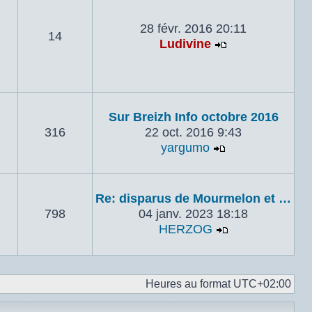
28 févr. 2016 20:11
14
Ludivine
Voir le dernie
Sur Breizh Info octobre 2016
316
22 oct. 2016 9:43
yargumo
Voir le dernier
Re: disparus de Mourmelon et …
798
04 janv. 2023 18:18
HERZOG
Voir le dernie
Heures au format
UTC+02:00