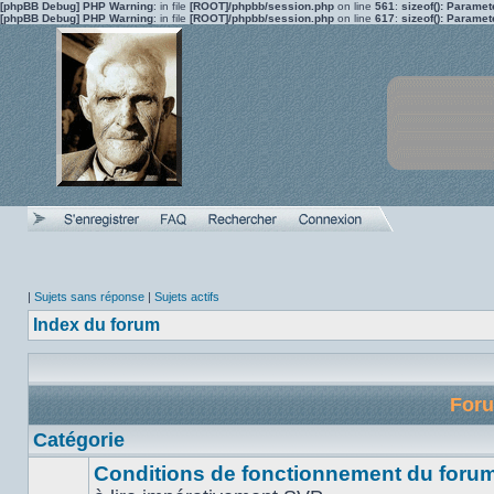
[phpBB Debug] PHP Warning
: in file
[ROOT]/phpbb/session.php
on line
561
:
sizeof(): Parame
[phpBB Debug] PHP Warning
: in file
[ROOT]/phpbb/session.php
on line
617
:
sizeof(): Parame
|
Sujets sans réponse
|
Sujets actifs
Index du forum
For
Catégorie
Conditions de fonctionnement du forum 