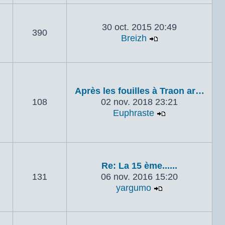
30 oct. 2015 20:49
390
Breizh
Voir le dernier 
Après les fouilles à Traon ar…
108
02 nov. 2018 23:21
Euphraste
Voir le dernie
Re: La 15 ème......
131
06 nov. 2016 15:20
yargumo
Voir le dernier