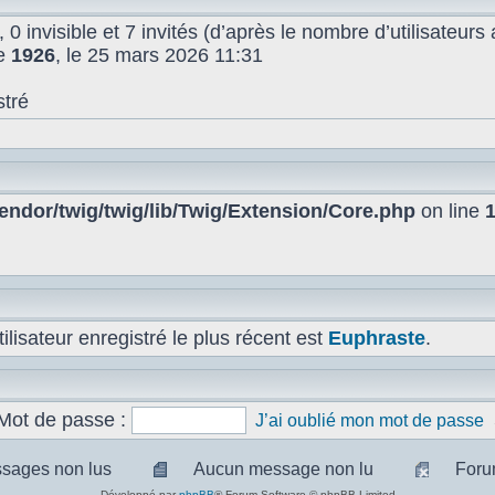
, 0 invisible et 7 invités (d’après le nombre d’utilisateur
de
1926
, le 25 mars 2026 11:31
stré
ndor/twig/twig/lib/Twig/Extension/Core.php
on line
lisateur enregistré le plus récent est
Euphraste
.
Mot de passe :
J’ai oublié mon mot de passe
sages non lus
Aucun message non lu
Foru
sages
Aucun
Pas
Développé par
phpBB
® Forum Software © phpBB Limited