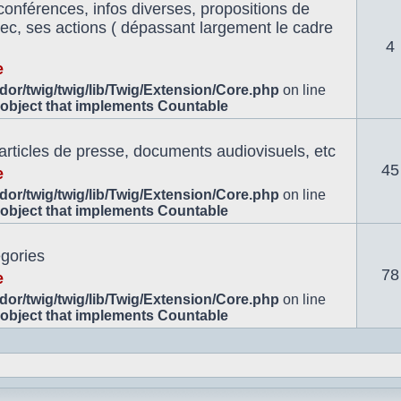
conférences, infos diverses, propositions de
znec, ses actions ( dépassant largement le cadre
4
e
or/twig/twig/lib/Twig/Extension/Core.php
on line
 object that implements Countable
 articles de presse, documents audiovisuels, etc
45
e
or/twig/twig/lib/Twig/Extension/Core.php
on line
 object that implements Countable
égories
78
e
or/twig/twig/lib/Twig/Extension/Core.php
on line
 object that implements Countable