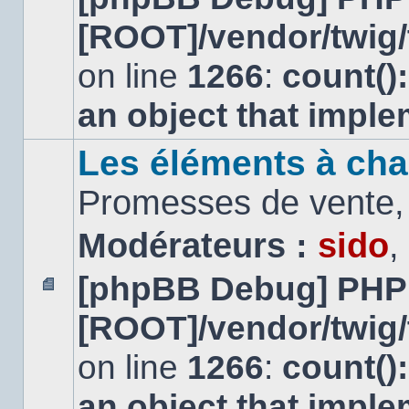
message
[ROOT]/vendor/twig/
non
lu
on line
1266
:
count()
an object that impl
Les éléments à cha
Promesses de vente, 
Modérateurs :
sido
,
[phpBB Debug] PHP
Aucun
[ROOT]/vendor/twig/
message
non
lu
on line
1266
:
count()
an object that impl