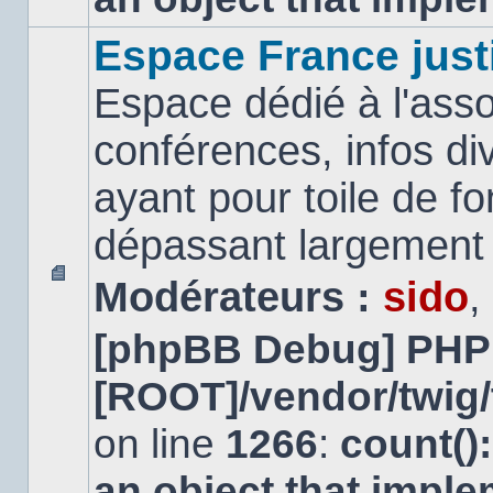
Espace France just
Espace dédié à l'asso
conférences, infos di
ayant pour toile de fo
dépassant largement l
Modérateurs :
sido
,
Aucun
message
[phpBB Debug] PHP
non
lu
[ROOT]/vendor/twig/
on line
1266
:
count()
an object that impl