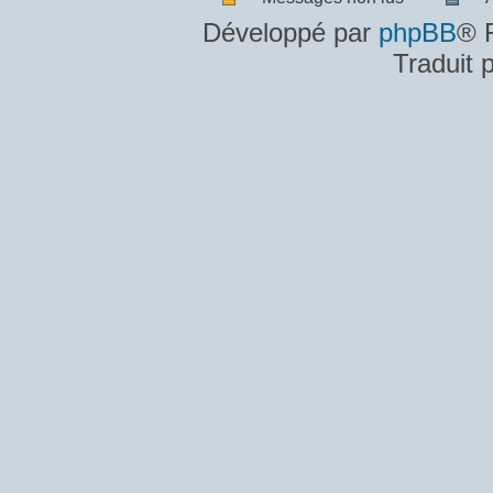
Messages
A
Développé par
phpBB
® 
non
m
Traduit 
lus
n
lu