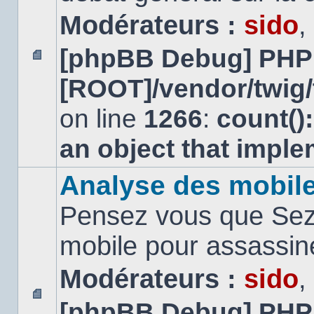
Modérateurs :
sido
,
[phpBB Debug] PHP
Aucun
[ROOT]/vendor/twig/
message
non
lu
on line
1266
:
count()
an object that impl
Analyse des mobil
Pensez vous que Sezn
mobile pour assassi
Modérateurs :
sido
,
[phpBB Debug] PHP
Aucun