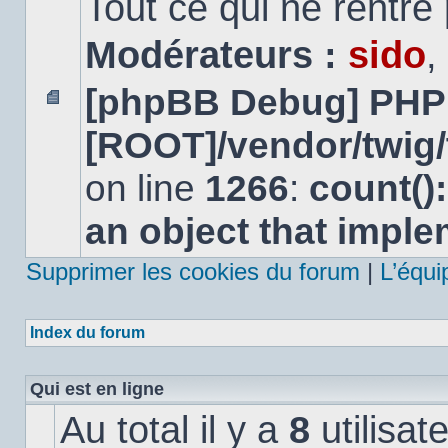
Tout ce qui ne rentre
Modérateurs :
sido
,
[phpBB Debug] PHP
Aucun
[ROOT]/vendor/twig/
message
non
lu
on line
1266
:
count()
an object that impl
Supprimer les cookies du forum
|
L’équi
Index du forum
Qui est en ligne
Au total il y a
8
utilisat