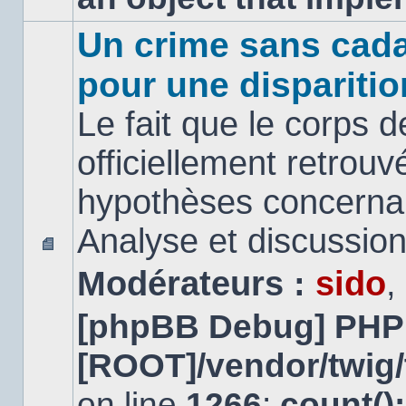
Un crime sans cada
pour une disparitio
Le fait que le corps 
officiellement retrouv
hypothèses concernan
Analyse et discussio
Aucun
Modérateurs :
sido
,
message
non
lu
[phpBB Debug] PHP
[ROOT]/vendor/twig/
on line
1266
:
count()