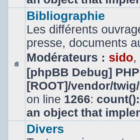
Bibliographie
Les différents ouvrage
presse, documents au
Modérateurs :
sido
,
[phpBB Debug] PHP
Aucun
message
[ROOT]/vendor/twig/
non
lu
on line
1266
:
count()
an object that impl
Divers