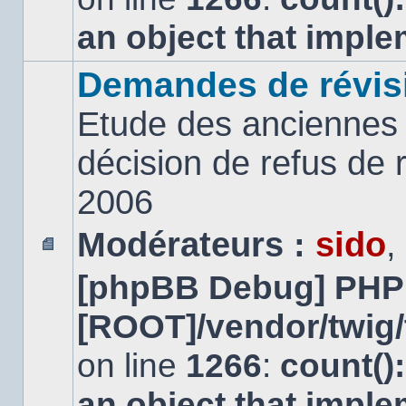
an object that impl
Demandes de révis
Etude des anciennes 
décision de refus de
2006
Modérateurs :
sido
,
Aucun
[phpBB Debug] PHP
message
non
lu
[ROOT]/vendor/twig/
on line
1266
:
count()
an object that impl