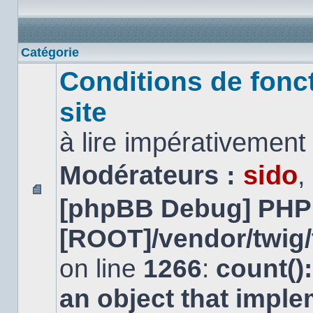
Catégorie
Conditions de fonc
site
à lire impérativemen
Modérateurs :
sido
,
[phpBB Debug] PHP
Aucun
message
non
[ROOT]/vendor/twig/
lu
on line
1266
:
count()
an object that impl