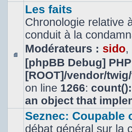
Les faits
Chronologie relative à
conduit à la condamn
Modérateurs :
sido
,
[phpBB Debug] PHP
Aucun
message
[ROOT]/vendor/twig/
non
lu
on line
1266
:
count()
an object that impl
Seznec: Coupable 
débat général sur la 