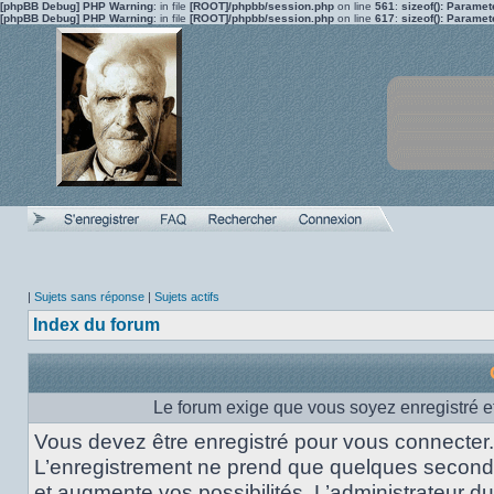
[phpBB Debug] PHP Warning
: in file
[ROOT]/phpbb/session.php
on line
561
:
sizeof(): Parame
[phpBB Debug] PHP Warning
: in file
[ROOT]/phpbb/session.php
on line
617
:
sizeof(): Parame
|
Sujets sans réponse
|
Sujets actifs
Index du forum
Le forum exige que vous soyez enregistré et
Vous devez être enregistré pour vous connecter.
L’enregistrement ne prend que quelques secon
et augmente vos possibilités. L’administrateur du