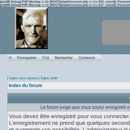
[phpBB Debug] PHP Warning
: in file
[ROOT]/phpbb/session.php
on line
561
:
sizeof(): Parame
[phpBB Debug] PHP Warning
: in file
[ROOT]/phpbb/session.php
on line
617
:
sizeof(): Parame
|
Sujets sans réponse
|
Sujets actifs
Index du forum
Le forum exige que vous soyez enregistré et
Vous devez être enregistré pour vous connecter.
L’enregistrement ne prend que quelques secon
et augmente vos possibilités. L’administrateur du