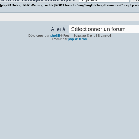
[phpBB Debug] PHP Warning
: in file
[ROOT]/vendor/twig/twig/lib/Twig/Extension/Core.php
on
Aller à :
Développé par
phpBB
® Forum Software © phpBB Limited
Traduit par
phpBB-fr.com