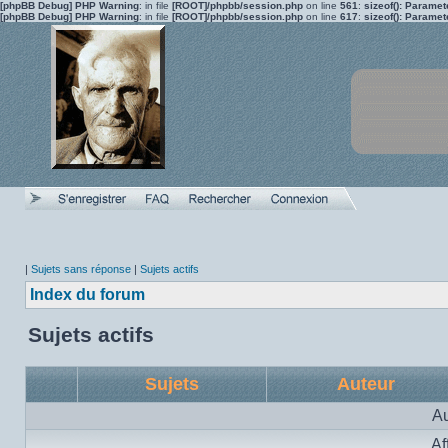
[phpBB Debug] PHP Warning
: in file
[ROOT]/phpbb/session.php
on line
561
:
sizeof(): Parame
[phpBB Debug] PHP Warning
: in file
[ROOT]/phpbb/session.php
on line
617
:
sizeof(): Parame
|
Sujets sans réponse
|
Sujets actifs
Index du forum
Sujets actifs
Sujets
Auteur
Au
Af