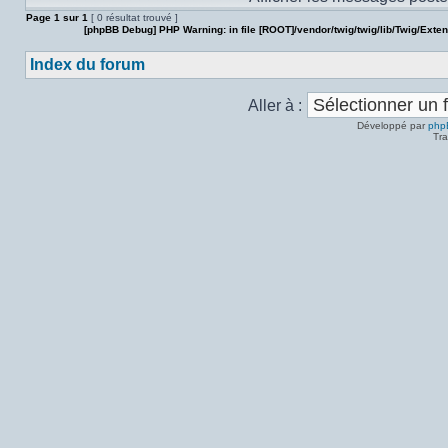
Page
1
sur
1
[ 0 résultat trouvé ]
[phpBB Debug] PHP Warning
: in file
[ROOT]/vendor/twig/twig/lib/Twig/Exte
Index du forum
Aller à :
Développé par
php
Tra