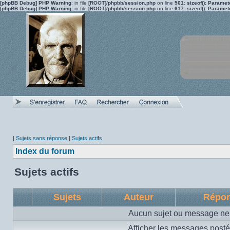
[phpBB Debug] PHP Warning
: in file
[ROOT]/phpbb/session.php
on line
561
:
sizeof(): Parame
[phpBB Debug] PHP Warning
: in file
[ROOT]/phpbb/session.php
on line
617
:
sizeof(): Parame
|
Sujets sans réponse
|
Sujets actifs
Index du forum
Sujets actifs
Sujets
Auteur
Répo
Aucun sujet ou message ne 
Afficher les messages posté